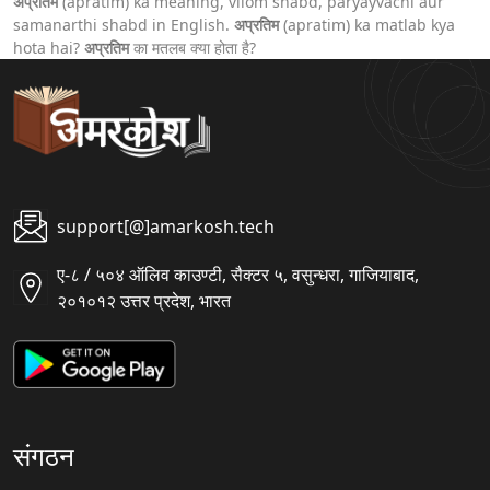
अप्रतिम
(apratim) ka meaning, vilom shabd, paryayvachi aur
samanarthi shabd in English.
अप्रतिम
(apratim) ka matlab kya
hota hai?
अप्रतिम
का मतलब क्या होता है?
support[@]amarkosh.tech
ए-८ / ५०४ ऑलिव काउण्टी, सैक्टर ५, वसुन्धरा, गाजियाबाद,
२०१०१२ उत्तर प्रदेश, भारत
संगठन