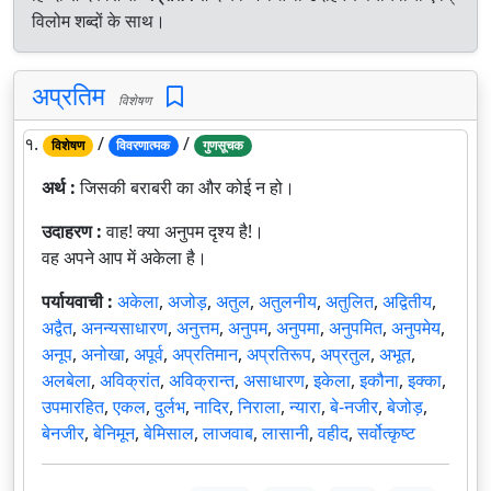
विलोम शब्दों के साथ।
अप्रतिम
विशेषण
१.
/
/
विशेषण
विवरणात्मक
गुणसूचक
अर्थ :
जिसकी बराबरी का और कोई न हो।
उदाहरण :
वाह! क्या अनुपम दृश्य है!।
वह अपने आप में अकेला है।
पर्यायवाची :
अकेला
,
अजोड़
,
अतुल
,
अतुलनीय
,
अतुलित
,
अद्वितीय
,
अद्वैत
,
अनन्यसाधारण
,
अनुत्तम
,
अनुपम
,
अनुपमा
,
अनुपमित
,
अनुपमेय
,
अनूप
,
अनोखा
,
अपूर्व
,
अप्रतिमान
,
अप्रतिरूप
,
अप्रतुल
,
अभूत
,
अलबेला
,
अविक्रांत
,
अविक्रान्त
,
असाधारण
,
इकेला
,
इकौना
,
इक्का
,
उपमारहित
,
एकल
,
दुर्लभ
,
नादिर
,
निराला
,
न्यारा
,
बे-नजीर
,
बेजोड़
,
बेनजीर
,
बेनिमून
,
बेमिसाल
,
लाजवाब
,
लासानी
,
वहीद
,
सर्वोत्कृष्ट