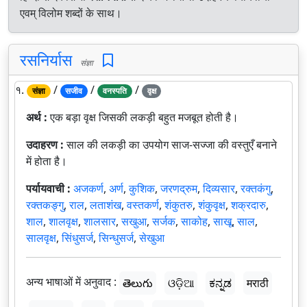
एवम् विलोम शब्दों के साथ।
रसनिर्यास
संज्ञा
१.
/
/
/
संज्ञा
सजीव
वनस्पति
वृक्ष
अर्थ :
एक बड़ा वृक्ष जिसकी लकड़ी बहुत मजबूत होती है।
उदाहरण :
साल की लकड़ी का उपयोग साज-सज्जा की वस्तुएँ बनाने
में होता है।
पर्यायवाची :
अजकर्ण
,
अर्ण
,
कुशिक
,
जरणद्रुम
,
दिव्यसार
,
रक्तकंगु
,
रक्तकङ्गु
,
राल
,
लताशंख
,
वस्तकर्ण
,
शंकुतरु
,
शंकुवृक्ष
,
शक्रदारु
,
शाल
,
शालवृक्ष
,
शालसार
,
सखुआ
,
सर्जक
,
साकोह
,
साखू
,
साल
,
सालवृक्ष
,
सिंधुसर्ज
,
सिन्धुसर्ज
,
सेखुआ
अन्य भाषाओं में अनुवाद :
తెలుగు
ଓଡ଼ିଆ
ಕನ್ನಡ
मराठी