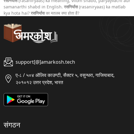
रसनिर्यास
(rasaniryaas) ka meaning, vilom shabd, paryayvachi aur
samanarthi shabd in English.
रसनिर्यास
(rasaniryaas) ka matlab
kya hota hai?
रसनिर्यास
का मतलब क्या होता है?
support[@]amarkosh.tech
ए-८ / ५०४ ऑलिव काउण्टी, सैक्टर ५, वसुन्धरा, गाजियाबाद,
२०१०१२ उत्तर प्रदेश, भारत
संगठन