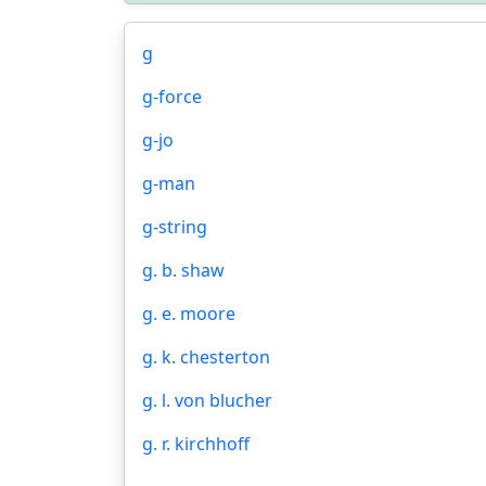
g
g-force
g-jo
g-man
g-string
g. b. shaw
g. e. moore
g. k. chesterton
g. l. von blucher
g. r. kirchhoff