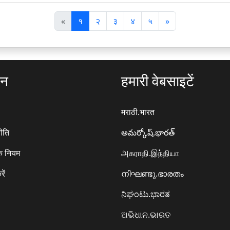
पि
अ
«
१
२
३
४
५
»
छ
ग
ला
ला
ठन
हमारी वेबसाइटें
मराठी.भारत
ीति
అమర్కోష్.భారత్
े नियम
அகராதி.இந்தியா
रें
നിഘണ്ടു.ഭാരതം
ನಿಘಂಟು.ಭಾರತ
ଅଭିଧାନ.ଭାରତ