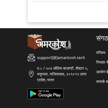
संग
परिचय
support[@]amarkosh.tech
निजता न
ए-८ / ५०४ ऑलिव काउण्टी, सैक्टर ५,
उपयोग क
वसुन्धरा, गाजियाबाद, २०१०१२ उत्तर
प्रदेश, भारत
सम्पर्क क