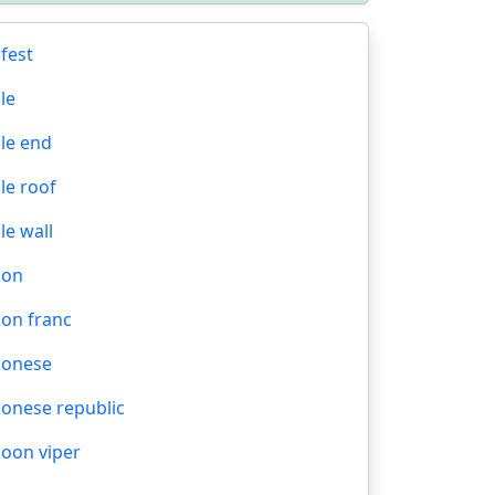
fest
le
le end
le roof
le wall
bon
on franc
bonese
onese republic
oon viper