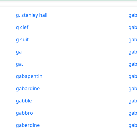
g. stanley hall
gab
g clef
gab
g suit
gab
ga
gab
ga.
gab
gabapentin
ga
gabardine
gab
gabble
ga
gabbro
gab
gaberdine
gab