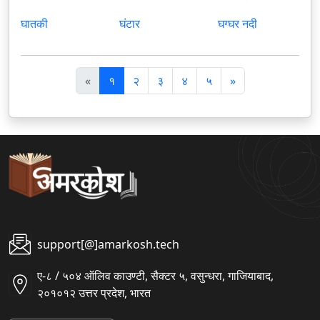
घातकी
घंटार
घग्घर नदी
पि
अ
«
१
२
३
४
५
»
छ
ग
ला
ला
support[@]amarkosh.tech
ए-८ / ५०४ ऑलिव काउण्टी, सैक्टर ५, वसुन्धरा, गाजियाबाद,
२०१०१२ उत्तर प्रदेश, भारत