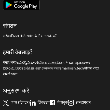
संगठन
परिचय
निजता नीति
उपयोग के नियम
सम्पर्क करें
हमारी वेबसाइटें
मराठी.भारत
అమర్కోష్.భారత్
அகராதி.இந்தியா
നിഘണ്ടു.ഭാരതം
ನಿಘಂಟು.ಭಾರತ
ଅଭିଧାନ.ଭାରତ
অভিধান.ভারত
amarkosh.tech
चौपाल.भारत
सारथी.भारत
अनुसरण करें
एक्स (ट्विटर)
लिंक्डइन
फेसबुक
इन्स्टाग्राम