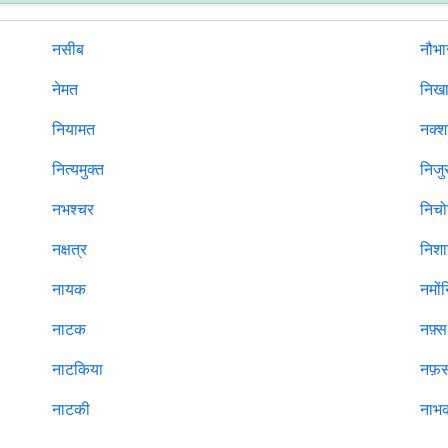
नसीब
नौभा
नेमत
निख
नियामत
नक्श
नित्यमुक्त
निजु
नभश्चर
निचो
नक्षत्र
निशा
नायक
नमों
नाटक
नफ़्स
नाटकिया
नफ़
नाटकी
नाभ