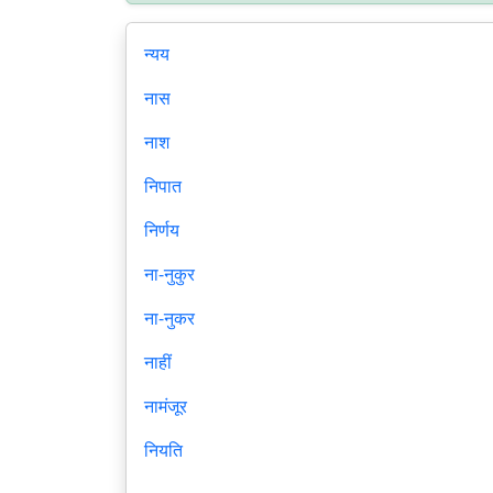
न्यय
नास
नाश
निपात
निर्णय
ना-नुकुर
ना-नुकर
नाहीं
नामंजूर
नियति