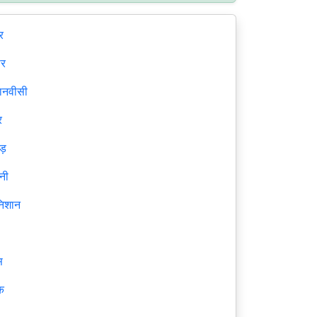
र
ार
ानवीसी
र
ड़
नी
निशान
स
क