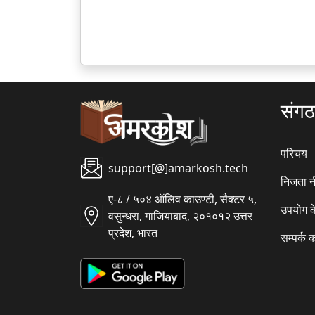
संग
परिचय
support[@]amarkosh.tech
निजता न
ए-८ / ५०४ ऑलिव काउण्टी, सैक्टर ५,
उपयोग क
वसुन्धरा, गाजियाबाद, २०१०१२ उत्तर
प्रदेश, भारत
सम्पर्क क