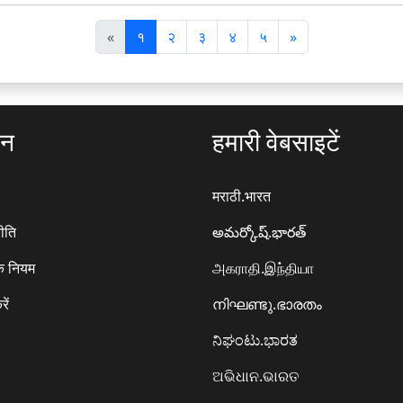
पि
अ
«
१
२
३
४
५
»
छ
ग
ला
ला
ठन
हमारी वेबसाइटें
मराठी.भारत
ीति
అమర్కోష్.భారత్
े नियम
அகராதி.இந்தியா
रें
നിഘണ്ടു.ഭാരതം
ನಿಘಂಟು.ಭಾರತ
ଅଭିଧାନ.ଭାରତ