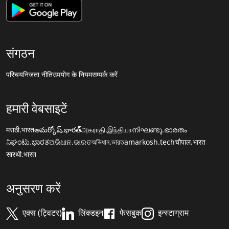
संगठन
परिचय
निजता नीति
उपयोग के नियम
सम्पर्क करें
हमारी वेबसाइटें
मराठी.भारत
అమర్కోష్.భారత్
அகராதி.இந்தியா
നിഘണ്ടു.ഭാരതം
ನಿಘಂಟು.ಭಾರತ
ଅଭିଧାନ.ଭାରତ
অভিধান.ভারত
amarkosh.tech
चौपाल.भारत
सारथी.भारत
अनुसरण करें
एक्स (ट्विटर)
लिंक्डइन
फेसबुक
इन्स्टाग्राम