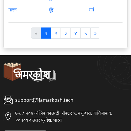
मारन
मुँह
मर्म
पि
अ
«
१
२
३
४
५
»
छ
ग
ला
ला
support[@]amarkosh.tech
ए-८ / ५०४ ऑलिव काउण्टी, सैक्टर ५, वसुन्धरा, गाजियाबाद,
२०१०१२ उत्तर प्रदेश, भारत