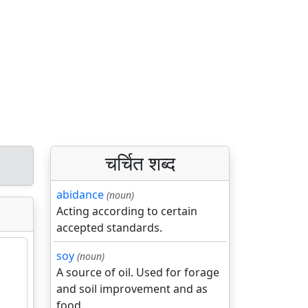
चर्चित शब्द
abidance
(noun)
Acting according to certain
accepted standards.
soy
(noun)
A source of oil. Used for forage
and soil improvement and as
food.