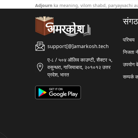
Adjourn
ka meaning, vilom shabd, paryayvachi a
संग
परिचय
support[@]amarkosh.tech
निजता न
ए-८ / ५०४ ऑलिव काउण्टी, सैक्टर ५,
उपयोग क
वसुन्धरा, गाजियाबाद, २०१०१२ उत्तर
प्रदेश, भारत
सम्पर्क क