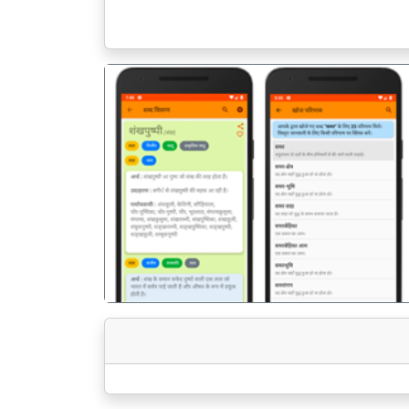
पिछला