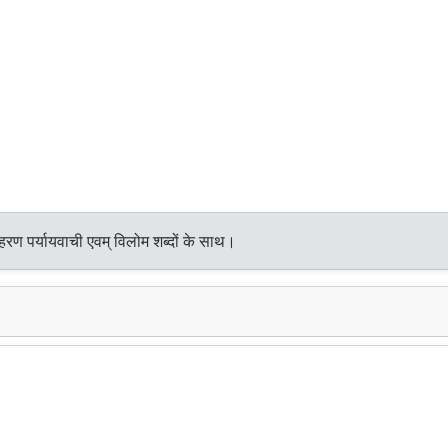
हरण पर्यायवाची एवम् विलोम शब्दों के साथ।