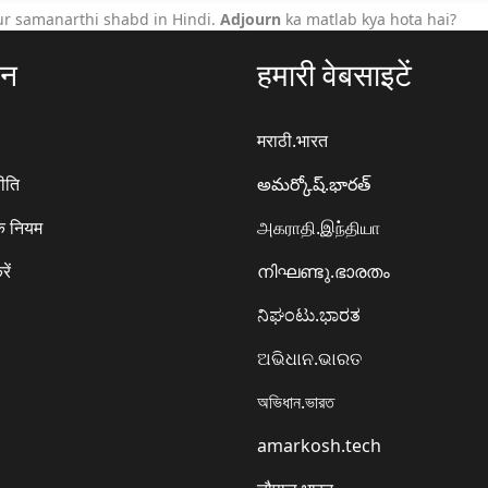
ur samanarthi shabd in Hindi.
Adjourn
ka matlab kya hota hai?
ठन
हमारी वेबसाइटें
मराठी.भारत
ीति
అమర్కోష్.భారత్
े नियम
அகராதி.இந்தியா
रें
നിഘണ്ടു.ഭാരതം
ನಿಘಂಟು.ಭಾರತ
ଅଭିଧାନ.ଭାରତ
অভিধান.ভারত
amarkosh.tech