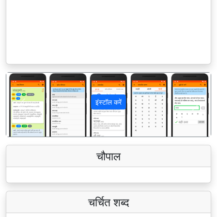
इंस्टॉल करें
पिछला
अगला
चौपाल
चर्चित शब्द