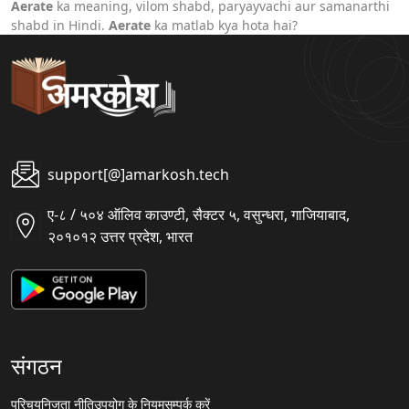
Aerate
ka meaning, vilom shabd, paryayvachi aur samanarthi
shabd in Hindi.
Aerate
ka matlab kya hota hai?
support[@]amarkosh.tech
ए-८ / ५०४ ऑलिव काउण्टी, सैक्टर ५, वसुन्धरा, गाजियाबाद,
२०१०१२ उत्तर प्रदेश, भारत
संगठन
परिचय
निजता नीति
उपयोग के नियम
सम्पर्क करें