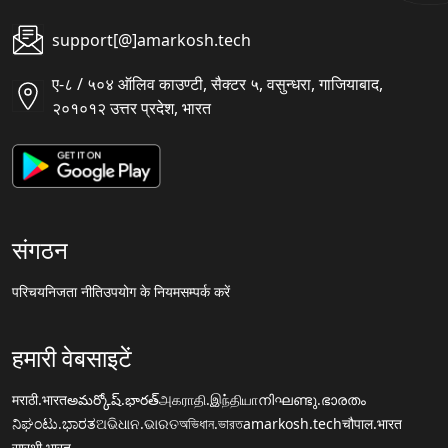
support[@]amarkosh.tech
ए-८ / ५०४ ऑलिव काउण्टी, सैक्टर ५, वसुन्धरा, गाजियाबाद,
२०१०१२ उत्तर प्रदेश, भारत
संगठन
परिचय
निजता नीति
उपयोग के नियम
सम्पर्क करें
हमारी वेबसाइटें
मराठी.भारत
అమర్కోష్.భారత్
அகராதி.இந்தியா
നിഘണ്ടു.ഭാരതം
ನಿಘಂಟು.ಭಾರತ
ଅଭିଧାନ.ଭାରତ
অভিধান.ভারত
amarkosh.tech
चौपाल.भारत
सारथी.भारत