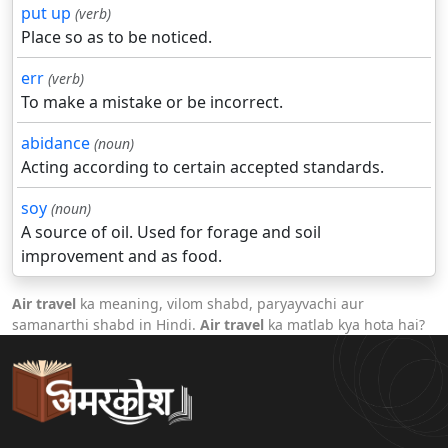
put up
(verb)
Place so as to be noticed.
err
(verb)
To make a mistake or be incorrect.
abidance
(noun)
Acting according to certain accepted standards.
soy
(noun)
A source of oil. Used for forage and soil
improvement and as food.
Air travel
ka meaning, vilom shabd, paryayvachi aur
samanarthi shabd in Hindi.
Air travel
ka matlab kya hota hai?