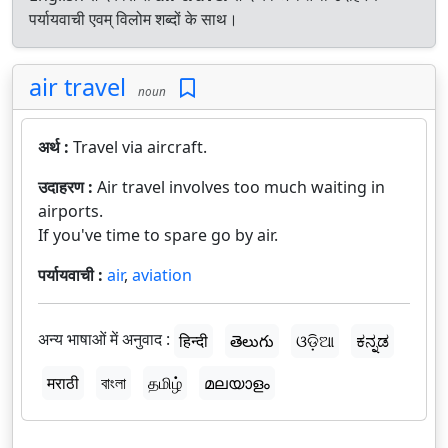
पर्यायवाची एवम् विलोम शब्दों के साथ।
air travel
noun
अर्थ :
Travel via aircraft.
उदाहरण :
Air travel involves too much waiting in
airports.
If you've time to spare go by air.
पर्यायवाची :
air
,
aviation
अन्य भाषाओं में अनुवाद :
हिन्दी
తెలుగు
ଓଡ଼ିଆ
ಕನ್ನಡ
मराठी
বাংলা
தமிழ்
മലയാളം