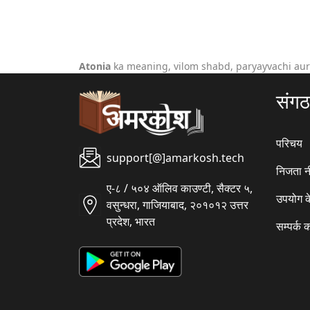
Atonia
ka meaning, vilom shabd, paryayvachi aur
संग
परिचय
support[@]amarkosh.tech
निजता न
ए-८ / ५०४ ऑलिव काउण्टी, सैक्टर ५,
उपयोग क
वसुन्धरा, गाजियाबाद, २०१०१२ उत्तर
प्रदेश, भारत
सम्पर्क क