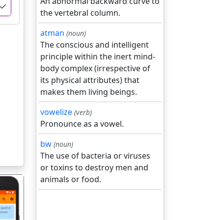
An abnormal backward curve to
the vertebral column.
atman
(noun)
The conscious and intelligent
principle within the inert mind-
body complex (irrespective of
its physical attributes) that
makes them living beings.
vowelize
(verb)
Pronounce as a vowel.
bw
(noun)
The use of bacteria or viruses
or toxins to destroy men and
animals or food.