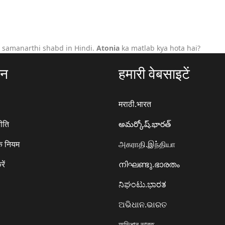
 samanarthi shabd in Hindi.
Atonia
ka matlab kya hota hai?
ठन
हमारी वेबसाइटें
मराठी.भारत
ीति
అమర్కోష్.భారత్
े नियम
அகராதி.இந்தியா
रें
നിഘണ്ടു.ഭാരതം
ನಿಘಂಟು.ಭಾರತ
ଅଭିଧାନ.ଭାରତ
অভিধান.ভারত