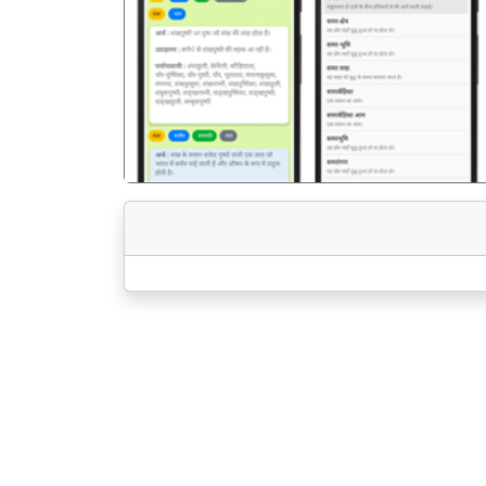
पिछला