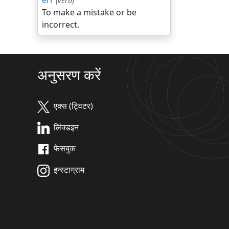
err
(verb)
To make a mistake or be
incorrect.
अनुसरण करें
एक्स (ट्विटर)
लिंक्डइन
फेसबुक
इन्स्टाग्राम