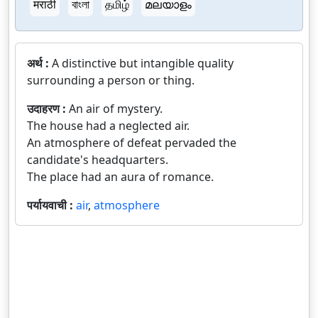
मराठी
বাংলা
தமிழ்
മലയാളം
अर्थ :
A distinctive but intangible quality
surrounding a person or thing.
उदाहरण :
An air of mystery.
The house had a neglected air.
An atmosphere of defeat pervaded the
candidate's headquarters.
The place had an aura of romance.
पर्यायवाची :
air
,
atmosphere