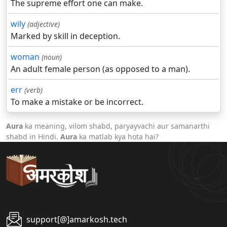
The supreme effort one can make.
wily
(adjective)
Marked by skill in deception.
woman
(noun)
An adult female person (as opposed to a man).
err
(verb)
To make a mistake or be incorrect.
Aura
ka meaning, vilom shabd, paryayvachi aur samanarthi
shabd in Hindi.
Aura
ka matlab kya hota hai?
support[@]amarkosh.tech