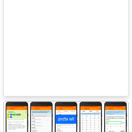
इंस्टॉल करें
पिछला
अगला