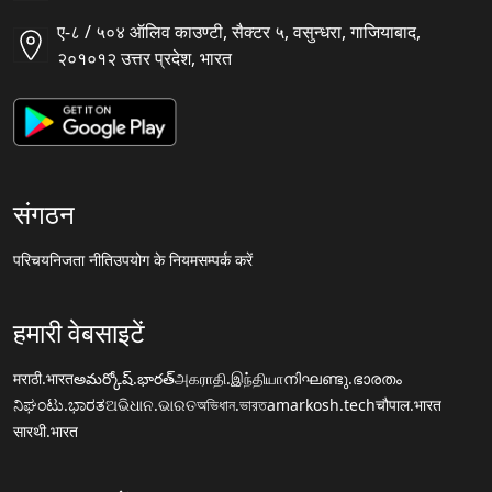
ए-८ / ५०४ ऑलिव काउण्टी, सैक्टर ५, वसुन्धरा, गाजियाबाद,
२०१०१२ उत्तर प्रदेश, भारत
संगठन
परिचय
निजता नीति
उपयोग के नियम
सम्पर्क करें
हमारी वेबसाइटें
मराठी.भारत
అమర్కోష్.భారత్
அகராதி.இந்தியா
നിഘണ്ടു.ഭാരതം
ನಿಘಂಟು.ಭಾರತ
ଅଭିଧାନ.ଭାରତ
অভিধান.ভারত
amarkosh.tech
चौपाल.भारत
सारथी.भारत