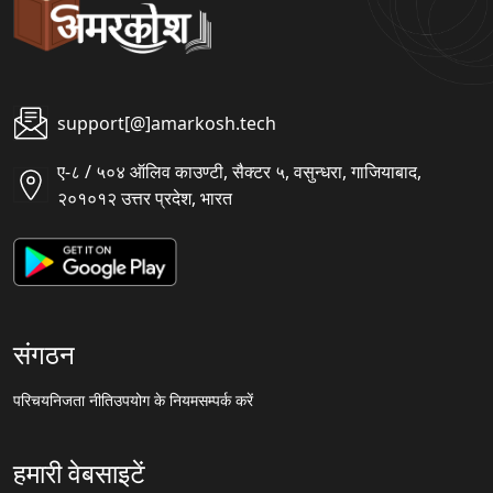
support[@]amarkosh.tech
ए-८ / ५०४ ऑलिव काउण्टी, सैक्टर ५, वसुन्धरा, गाजियाबाद,
२०१०१२ उत्तर प्रदेश, भारत
संगठन
परिचय
निजता नीति
उपयोग के नियम
सम्पर्क करें
हमारी वेबसाइटें