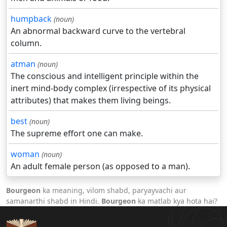
humpback
(noun)
An abnormal backward curve to the vertebral
column.
atman
(noun)
The conscious and intelligent principle within the
inert mind-body complex (irrespective of its physical
attributes) that makes them living beings.
best
(noun)
The supreme effort one can make.
woman
(noun)
An adult female person (as opposed to a man).
Bourgeon
ka meaning, vilom shabd, paryayvachi aur
samanarthi shabd in Hindi.
Bourgeon
ka matlab kya hota hai?