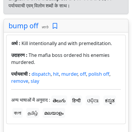
पर्यायवाची एवम् विलोम शब्दों के साथ।
bump off
verb
अर्थ :
Kill intentionally and with premeditation.
उदाहरण :
The mafia boss ordered his enemies
murdered.
पर्यायवाची :
dispatch
,
hit
,
murder
,
off
,
polish off
,
remove
,
slay
अन्य भाषाओं में अनुवाद :
తెలుగు
हिन्दी
ଓଡ଼ିଆ
ಕನ್ನಡ
বাংলা
தமிழ்
മലയാളം