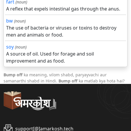
fart
(noun)
A reflex that expels intestinal gas through the anus.
bw
(noun)
The use of bacteria or viruses or toxins to destroy
men and animals or food.
soy
(noun)
A source of oil. Used for forage and soil
improvement and as food.
Bump off
ka meaning, vilom shabd, paryayvachi aur
samanarthi shabd in Hindi.
Bump off
ka matlab kya hota hai?
support[@]amarkosh.tech