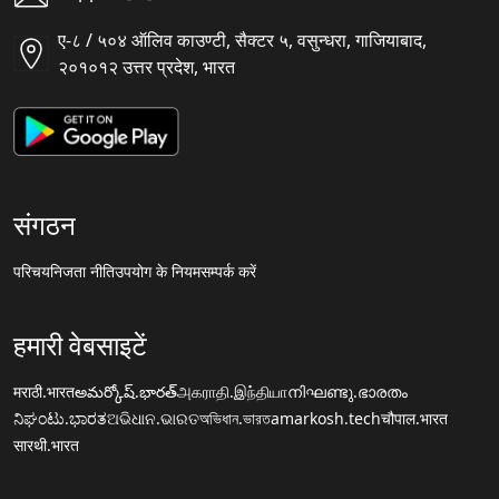
ए-८ / ५०४ ऑलिव काउण्टी, सैक्टर ५, वसुन्धरा, गाजियाबाद,
२०१०१२ उत्तर प्रदेश, भारत
संगठन
परिचय
निजता नीति
उपयोग के नियम
सम्पर्क करें
हमारी वेबसाइटें
मराठी.भारत
అమర్కోష్.భారత్
அகராதி.இந்தியா
നിഘണ്ടു.ഭാരതം
ನಿಘಂಟು.ಭಾರತ
ଅଭିଧାନ.ଭାରତ
অভিধান.ভারত
amarkosh.tech
चौपाल.भारत
सारथी.भारत