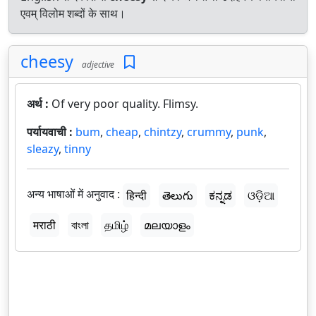
एवम् विलोम शब्दों के साथ।
cheesy
adjective
अर्थ :
Of very poor quality. Flimsy.
पर्यायवाची :
bum
,
cheap
,
chintzy
,
crummy
,
punk
,
sleazy
,
tinny
अन्य भाषाओं में अनुवाद :
हिन्दी
తెలుగు
ಕನ್ನಡ
ଓଡ଼ିଆ
मराठी
বাংলা
தமிழ்
മലയാളം