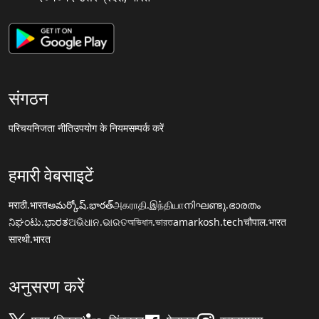
संगठन
परिचय
निजता नीति
उपयोग के नियम
सम्पर्क करें
हमारी वेबसाइटें
मराठी.भारत
అమర్కోష్.భారత్
அகராதி.இந்தியா
നിഘണ്ടു.ഭാരതം
ನಿಘಂಟು.ಭಾರತ
ଅଭିଧାନ.ଭାରତ
অভিধান.ভারত
amarkosh.tech
चौपाल.भारत
सारथी.भारत
अनुसरण करें