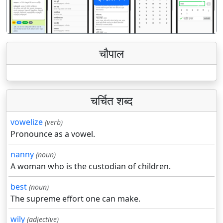
पिछला
अगला
चौपाल
चर्चित शब्द
vowelize
(verb)
Pronounce as a vowel.
nanny
(noun)
A woman who is the custodian of children.
best
(noun)
The supreme effort one can make.
wily
(adjective)