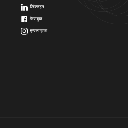
लिंक्डइन
फेसबुक
इन्स्टाग्राम