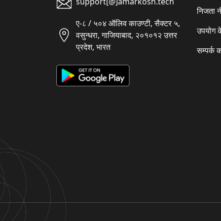
support[@]amarkosh.tech
निजता न
ए-८ / ५०४ ऑलिव काउण्टी, सैक्टर ५,
उपयोग क
वसुन्धरा, गाजियाबाद, २०१०१२ उत्तर
प्रदेश, भारत
सम्पर्क क