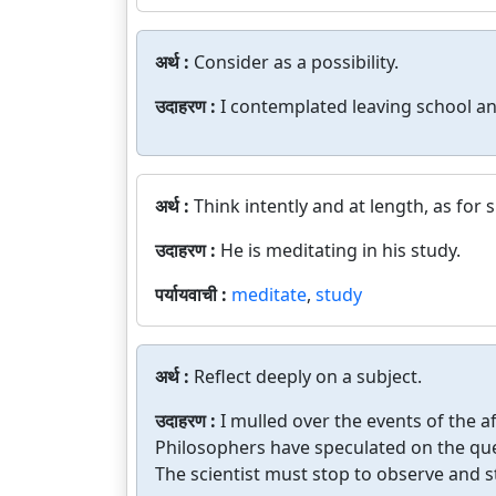
अर्थ :
Consider as a possibility.
उदाहरण :
I contemplated leaving school and
अर्थ :
Think intently and at length, as for 
उदाहरण :
He is meditating in his study.
पर्यायवाची :
meditate
,
study
अर्थ :
Reflect deeply on a subject.
उदाहरण :
I mulled over the events of the a
Philosophers have speculated on the que
The scientist must stop to observe and st