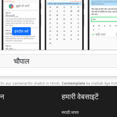
अ
इंस्टॉल करें
चौपाल
hi aur samanarthi shabd in Hindi.
Contemplate
ka matlab kya hot
ठन
हमारी वेबसाइटें
मराठी.भारत