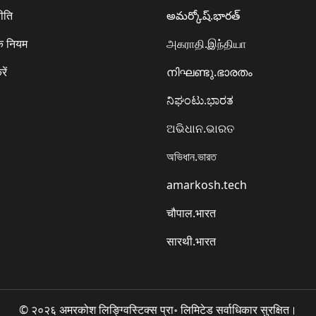
ीति
అమర్కోష్.భారత్
े नियम
அகராதி.இந்தியா
रें
നിഘണ്ടു.ഭാരതം
ನಿಘಂಟು.ಭಾರತ
ଅଭିଧାନ.ଭାରତ
অভিধান.ভারত
amarkosh.tech
चौपाल.भारत
सारथी.भारत
© २०२६ अमरकोश लिङ्ग्विस्टिक्स प्रा॰ लिमिटेड सर्वाधिकार सुरक्षित।