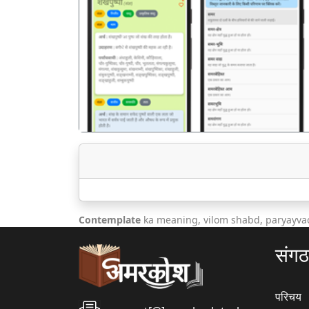
पिछला
Contemplate
ka meaning, vilom shabd, paryayvac
संग
परिचय