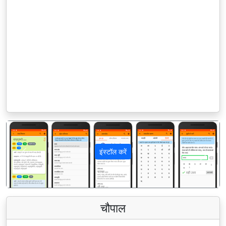
इंस्टॉल करें
पिछला
अगला
चौपाल