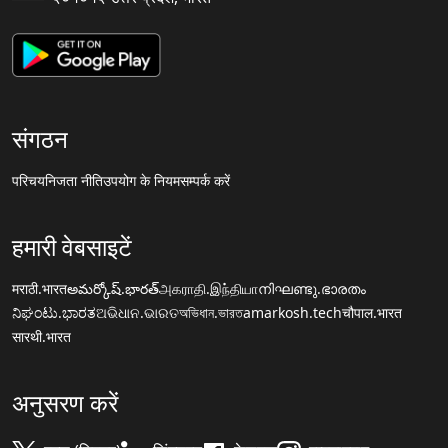
संगठन
परिचय
निजता नीति
उपयोग के नियम
सम्पर्क करें
हमारी वेबसाइटें
मराठी.भारत
అమర్కోష్.భారత్
அகராதி.இந்தியா
നിഘണ്ടു.ഭാരതം
ನಿಘಂಟು.ಭಾರತ
ଅଭିଧାନ.ଭାରତ
অভিধান.ভারত
amarkosh.tech
चौपाल.भारत
सारथी.भारत
अनुसरण करें