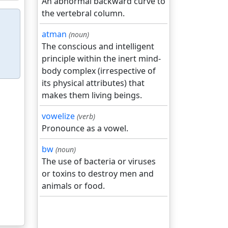
An abnormal backward curve to
the vertebral column.
atman
(noun)
The conscious and intelligent
principle within the inert mind-
body complex (irrespective of
its physical attributes) that
makes them living beings.
vowelize
(verb)
Pronounce as a vowel.
bw
(noun)
The use of bacteria or viruses
or toxins to destroy men and
animals or food.