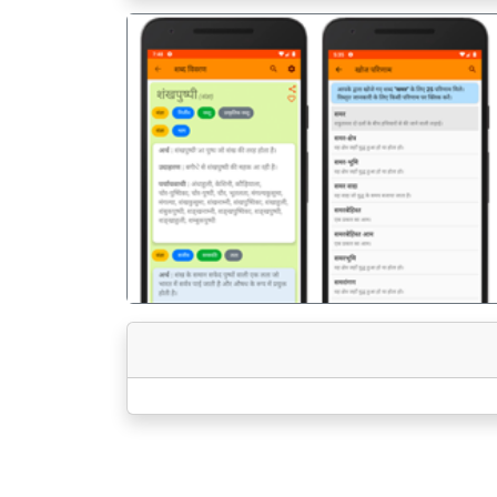
पिछला