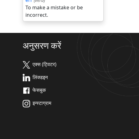
err
(verb)
To make a mistake or be
incorrect.
अनुसरण करें
एक्स (ट्विटर)
लिंक्डइन
फेसबुक
इन्स्टाग्राम