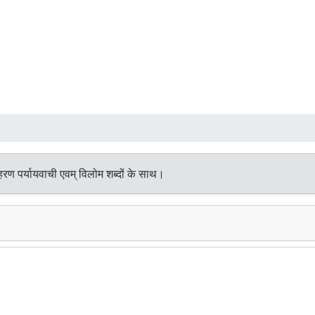
रण पर्यायवाची एवम् विलोम शब्दों के साथ।