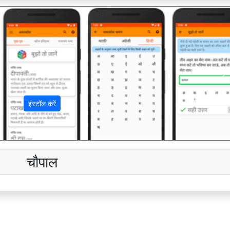
अ
इंस्टॉल करें
चौपाल