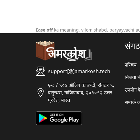
Ease off
ka meaning, vilom shabd, paryayvachi a
संग
परिचय
support[@]amarkosh.tech
निजता न
ए-८ / ५०४ ऑलिव काउण्टी, सैक्टर ५,
उपयोग क
वसुन्धरा, गाजियाबाद, २०१०१२ उत्तर
प्रदेश, भारत
सम्पर्क क