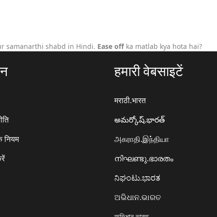
ur samanarthi shabd in Hindi.
Ease off
ka matlab kya hota hai?
ठन
हमारी वेबसाइटें
मराठी.भारत
ीति
అమర్కోష్.భారత్
े नियम
அகராதி.இந்தியா
रें
നിഘണ്ടു.ഭാരതം
ನಿಘಂಟು.ಭಾರತ
ଅଭିଧାନ.ଭାରତ
অভিধান.ভারত