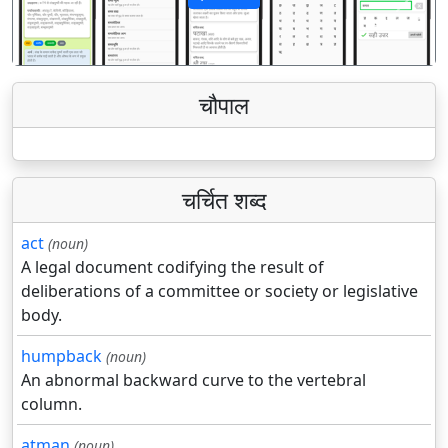
पिछला
अगला
चौपाल
चर्चित शब्द
act
(noun)
A legal document codifying the result of
deliberations of a committee or society or legislative
body.
humpback
(noun)
An abnormal backward curve to the vertebral
column.
atman
(noun)