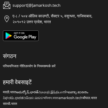
support[@]amarkosh.tech
ए-८ / ५०४ ऑलिव काउण्टी, सैक्टर ५, वसुन्धरा, गाजियाबाद,
२०१०१२ उत्तर प्रदेश, भारत
संगठन
परिचय
निजता नीति
उपयोग के नियम
सम्पर्क करें
हमारी वेबसाइटें
मराठी.भारत
అమర్కోష్.భారత్
அகராதி.இந்தியா
നിഘണ്ടു.ഭാരതം
ನಿಘಂಟು.ಭಾರತ
ଅଭିଧାନ.ଭାରତ
অভিধান.ভারত
amarkosh.tech
चौपाल.भारत
सारथी.भारत