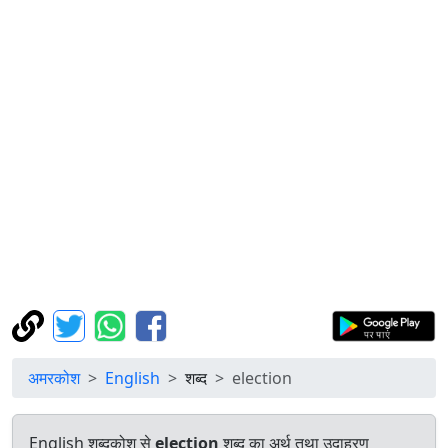
अमरकोश
English
शब्द
election
English शब्दकोश से
election
शब्द का अर्थ तथा उदाहरण