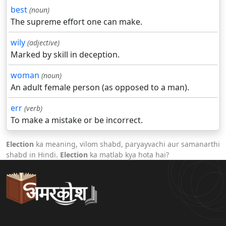
best
(noun)
The supreme effort one can make.
wily
(adjective)
Marked by skill in deception.
woman
(noun)
An adult female person (as opposed to a man).
err
(verb)
To make a mistake or be incorrect.
Election
ka meaning, vilom shabd, paryayvachi aur samanarthi
shabd in Hindi.
Election
ka matlab kya hota hai?