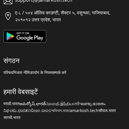
support[@]amarkosh.tech
ए-८ / ५०४ ऑलिव काउण्टी, सैक्टर ५, वसुन्धरा, गाजियाबाद,
२०१०१२ उत्तर प्रदेश, भारत
संगठन
परिचय
निजता नीति
उपयोग के नियम
सम्पर्क करें
हमारी वेबसाइटें
मराठी.भारत
అమర్కోష్.భారత్
அகராதி.இந்தியா
നിഘണ്ടു.ഭാരതം
ನಿಘಂಟು.ಭಾರತ
ଅଭିଧାନ.ଭାରତ
অভিধান.ভারত
amarkosh.tech
चौपाल.भारत
सारथी.भारत