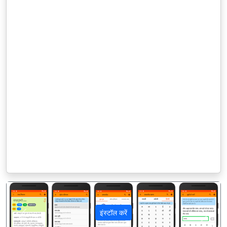
इंस्टॉल करें
पिछला
अगला