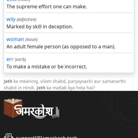
The supreme effort one can make.
wily
(adjective)
Marked by skill in deception.
woman
(noun)
An adult female person (as opposed to a man).
err
(verb)
To make a mistake or be incorrect.
Jeth
ka meaning, vilom shabd, paryayvachi aur samanarthi
shabd in Hindi.
Jeth
ka matlab kya hota hai?