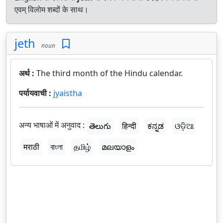
एवम् विलोम शब्दों के साथ।
jeth
noun
अर्थ :
The third month of the Hindu calendar.
पर्यायवाची :
jyaistha
अन्य भाषाओं में अनुवाद :
తెలుగు
हिन्दी
ಕನ್ನಡ
ଓଡ଼ିଆ
मराठी
বাংলা
தமிழ்
മലയാളം