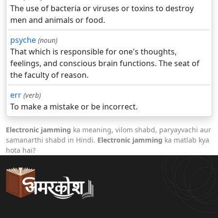
The use of bacteria or viruses or toxins to destroy
men and animals or food.
psyche
(noun)
That which is responsible for one's thoughts,
feelings, and conscious brain functions. The seat of
the faculty of reason.
err
(verb)
To make a mistake or be incorrect.
Electronic jamming
ka meaning, vilom shabd, paryayvachi aur
samanarthi shabd in Hindi.
Electronic jamming
ka matlab kya
hota hai?