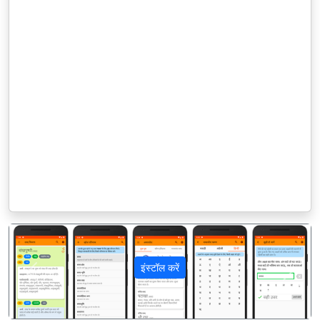
इंस्टॉल करें
पिछला
अगला