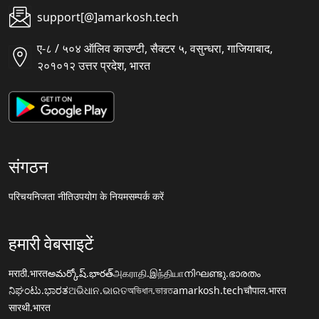
support[@]amarkosh.tech
ए-८ / ५०४ ऑलिव काउण्टी, सैक्टर ५, वसुन्धरा, गाजियाबाद,
२०१०१२ उत्तर प्रदेश, भारत
संगठन
परिचय
निजता नीति
उपयोग के नियम
सम्पर्क करें
हमारी वेबसाइटें
मराठी.भारत
అమర్కోష్.భారత్
அகராதி.இந்தியா
നിഘണ്ടു.ഭാരതം
ನಿಘಂಟು.ಭಾರತ
ଅଭିଧାନ.ଭାରତ
অভিধান.ভারত
amarkosh.tech
चौपाल.भारत
सारथी.भारत