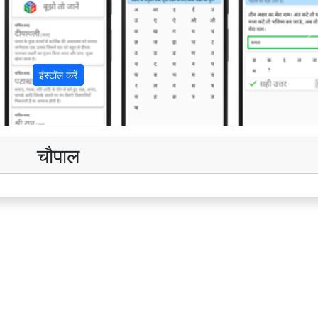
अ
इंस्टॉल करें
चौपाल