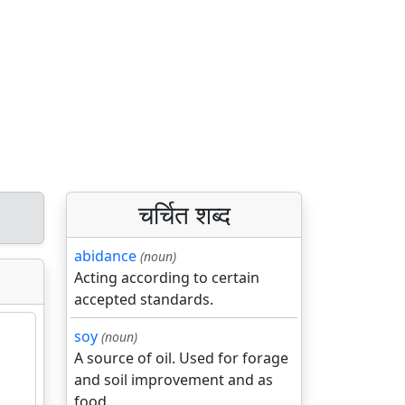
चर्चित शब्द
abidance
(noun)
Acting according to certain
accepted standards.
soy
(noun)
A source of oil. Used for forage
and soil improvement and as
food.