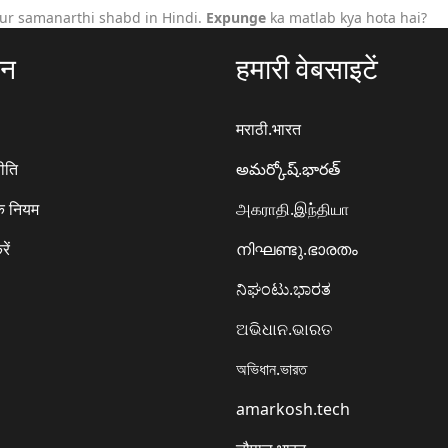
ur samanarthi shabd in Hindi.
Expunge
ka matlab kya hota hai?
ठन
हमारी वेबसाइटें
मराठी.भारत
ीति
అమర్కోష్.భారత్
े नियम
அகராதி.இந்தியா
रें
നിഘണ്ടു.ഭാരതം
ನಿಘಂಟು.ಭಾರತ
ଅଭିଧାନ.ଭାରତ
অভিধান.ভারত
amarkosh.tech