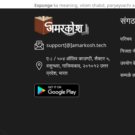
Expunge
ka meaning, vilom shabd, paryayvachi a
संग
परिचय
support[@]amarkosh.tech
निजता न
ए-८ / ५०४ ऑलिव काउण्टी, सैक्टर ५,
उपयोग क
वसुन्धरा, गाजियाबाद, २०१०१२ उत्तर
प्रदेश, भारत
सम्पर्क क