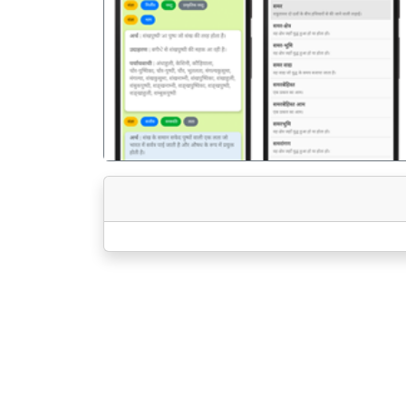
पिछला