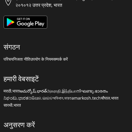
२०१०१२ उत्तर प्रदेश, भारत
संगठन
परिचय
निजता नीति
उपयोग के नियम
सम्पर्क करें
हमारी वेबसाइटें
मराठी.भारत
అమర్కోష్.భారత్
அகராதி.இந்தியா
നിഘണ്ടു.ഭാരതം
ನಿಘಂಟು.ಭಾರತ
ଅଭିଧାନ.ଭାରତ
অভিধান.ভারত
amarkosh.tech
चौपाल.भारत
सारथी.भारत
अनुसरण करें