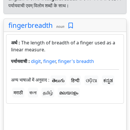
पर्यायवाची एवम् विलोम शब्दों के साथ।
fingerbreadth
noun
अर्थ :
The length of breadth of a finger used as a
linear measure.
पर्यायवाची :
digit
,
finger
,
finger's breadth
अन्य भाषाओं में अनुवाद :
తెలుగు
हिन्दी
ଓଡ଼ିଆ
ಕನ್ನಡ
मराठी
বাংলা
தமிழ்
മലയാളം