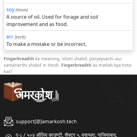
soy
(noun)
A source of oil. Used for forage and soil
improvement and as food.
err
(verb)
To make a mistake or be incorrect.
Fingerbreadth
ka meaning, vilom shabd, paryayvachi aur
samanarthi shabd in Hindi.
Fingerbreadth
ka matlab kya hota
hai?
support[@]amarkosh.tech
ए-८ / ५०४ ऑलिव काउण्टी, सैक्टर ५, वसुन्धरा, गाजियाबाद,