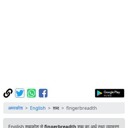
अमरकोश
English
शब्द
fingerbreadth
English शब्दकोश से
fingerbreadth
शब्द का अर्थ तथा उदाहरण