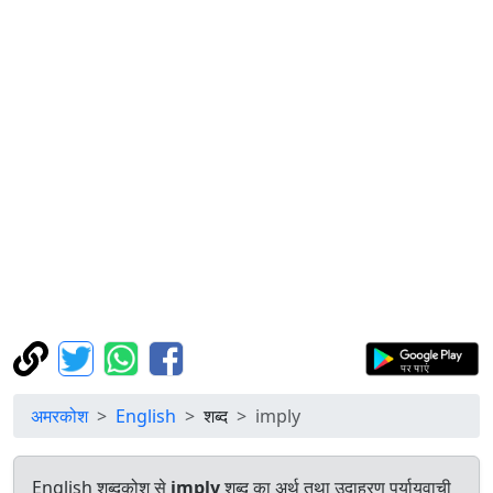
अमरकोश
English
शब्द
imply
English शब्दकोश से
imply
शब्द का अर्थ तथा उदाहरण पर्यायवाची