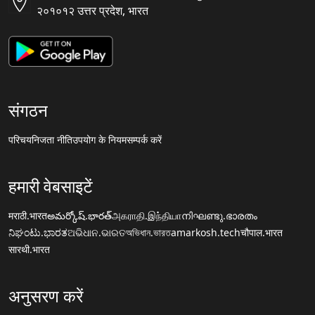
२०१०१२ उत्तर प्रदेश, भारत
संगठन
परिचय
निजता नीति
उपयोग के नियम
सम्पर्क करें
हमारी वेबसाइटें
मराठी.भारत
అమర్కోష్.భారత్
அகராதி.இந்தியா
നിഘണ്ടു.ഭാരതം
ನಿಘಂಟು.ಭಾರತ
ଅଭିଧାନ.ଭାରତ
অভিধান.ভারত
amarkosh.tech
चौपाल.भारत
सारथी.भारत
अनुसरण करें