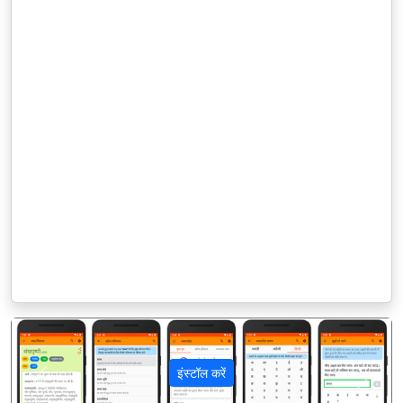
इंस्टॉल करें
पिछला
अगला