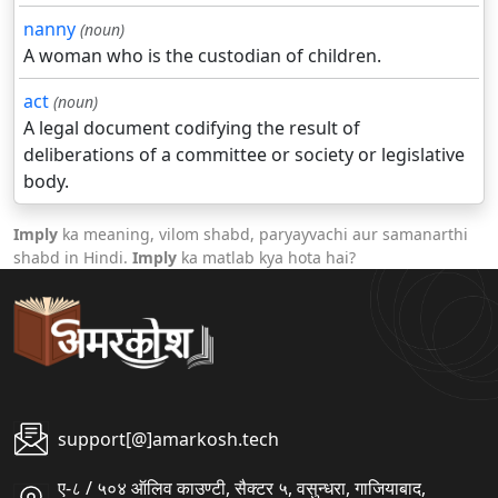
nanny
(noun)
A woman who is the custodian of children.
act
(noun)
A legal document codifying the result of
deliberations of a committee or society or legislative
body.
Imply
ka meaning, vilom shabd, paryayvachi aur samanarthi
shabd in Hindi.
Imply
ka matlab kya hota hai?
support[@]amarkosh.tech
ए-८ / ५०४ ऑलिव काउण्टी, सैक्टर ५, वसुन्धरा, गाजियाबाद,