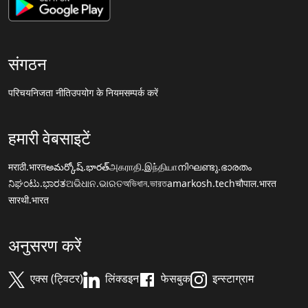
संगठन
परिचय
निजता नीति
उपयोग के नियम
सम्पर्क करें
हमारी वेबसाइटें
मराठी.भारत
అమర్కోష్.భారత్
அகராதி.இந்தியா
നിഘണ്ടു.ഭാരതം
ನಿಘಂಟು.ಭಾರತ
ଅଭିଧାନ.ଭାରତ
অভিধান.ভারত
amarkosh.tech
चौपाल.भारत
सारथी.भारत
अनुसरण करें
एक्स (ट्विटर)
लिंक्डइन
फेसबुक
इन्स्टाग्राम