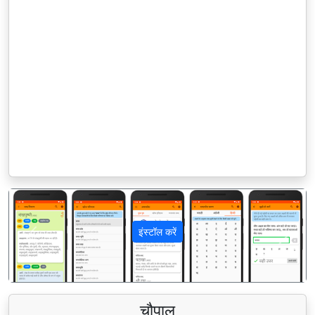
इंस्टॉल करें
पिछला
अगला
चौपाल