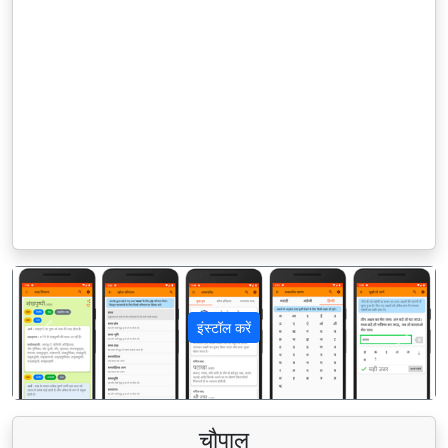
इंस्टॉल करें
पिछला
अगला
चौपाल