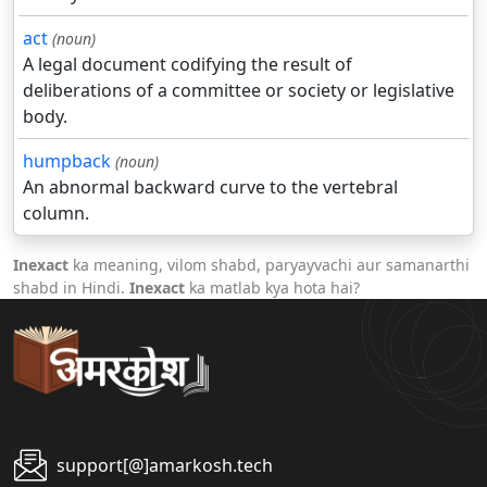
act
(noun)
A legal document codifying the result of
deliberations of a committee or society or legislative
body.
humpback
(noun)
An abnormal backward curve to the vertebral
column.
Inexact
ka meaning, vilom shabd, paryayvachi aur samanarthi
shabd in Hindi.
Inexact
ka matlab kya hota hai?
support[@]amarkosh.tech