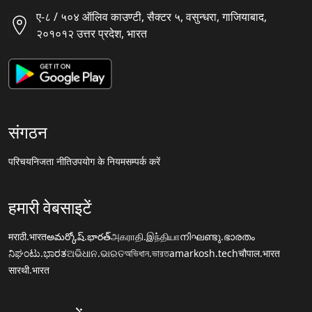
ए-८ / ५०४ ऑलिव काउण्टी, सैक्टर ५, वसुन्धरा, गाजियाबाद,
२०१०१२ उत्तर प्रदेश, भारत
संगठन
परिचय
निजता नीति
उपयोग के नियम
सम्पर्क करें
हमारी वेबसाइटें
मराठी.भारत
అమర్కోష్.భారత్
அகராதி.இந்தியா
നിഘണ്ടു.ഭാരതം
ನಿಘಂಟು.ಭಾರತ
ଅଭିଧାନ.ଭାରତ
অভিধান.ভারত
amarkosh.tech
चौपाल.भारत
सारथी.भारत