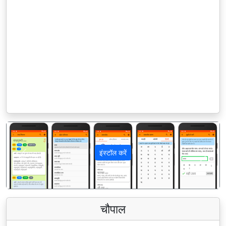
इंस्टॉल करें
पिछला
अगला
चौपाल