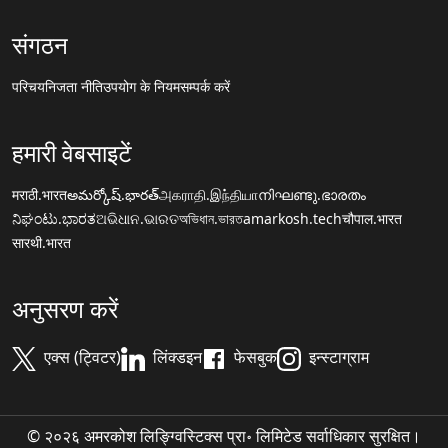
संगठन
परिचय
निजता नीति
उपयोग के नियम
सम्पर्क करें
हमारी वेबसाइटें
मराठी.भारत
అమర్కోష్.భారత్
அகராதி.இந்தியா
നിഘണ്ടു.ഭാരതം
ನಿಘಂಟು.ಭಾರತ
ଅଭିଧାନ.ଭାରତ
অভিধান.ভারত
amarkosh.tech
चौपाल.भारत
सारथी.भारत
अनुसरण करें
एक्स (ट्विटर)
लिंक्डइन
फेसबुक
इन्स्टाग्राम
© २०२६ अमरकोश लिङ्ग्विस्टिक्स प्रा॰ लिमिटेड सर्वाधिकार सुरक्षित।