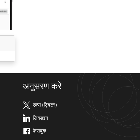
अनुसरण करें
एक्स (ट्विटर)
लिंक्डइन
फेसबुक