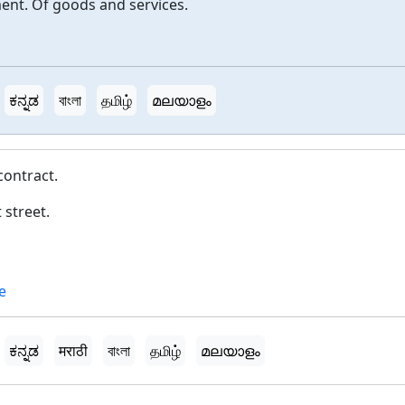
ent. Of goods and services.
ಕನ್ನಡ
বাংলা
தமிழ்
മലയാളം
contract.
 street.
e
ಕನ್ನಡ
मराठी
বাংলা
தமிழ்
മലയാളം