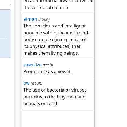
An abnormal backward curve to
the vertebral column.
atman
(noun)
The conscious and intelligent
principle within the inert mind-
body complex (irrespective of
its physical attributes) that
makes them living beings.
vowelize
(verb)
Pronounce as a vowel.
bw
(noun)
The use of bacteria or viruses
or toxins to destroy men and
animals or food.