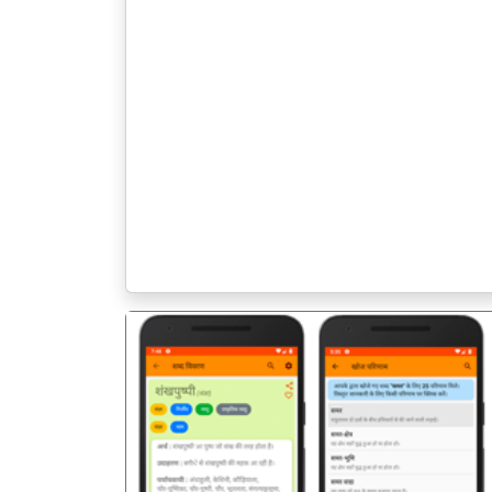
पिछला