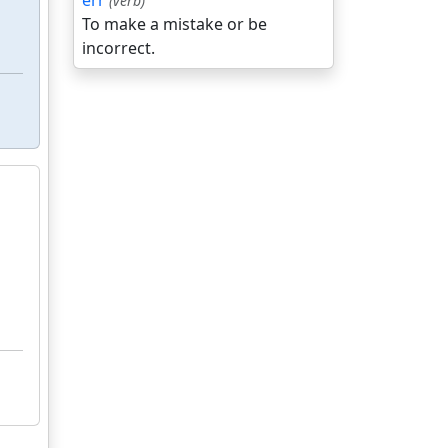
err
(verb)
To make a mistake or be
incorrect.