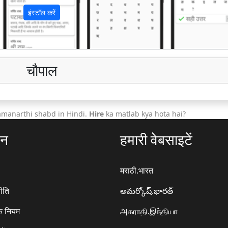
इंस्टॉल करें
चौपाल
amanarthi shabd in Hindi.
Hire
ka matlab kya hota hai?
ठन
हमारी वेबसाइटें
मराठी.भारत
ीति
అమర్కోష్.భారత్
े नियम
அகராதி.இந்தியா