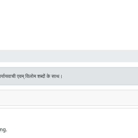
्यायवाची एवम् विलोम शब्दों के साथ।
ing.