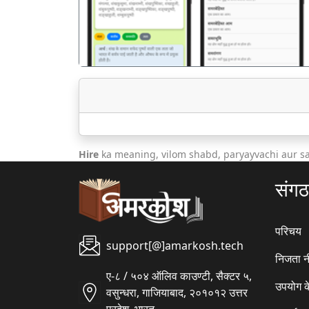
Hire
ka meaning, vilom shabd, paryayvachi aur s
संग
परिचय
support[@]amarkosh.tech
निजता न
ए-८ / ५०४ ऑलिव काउण्टी, सैक्टर ५,
उपयोग क
वसुन्धरा, गाजियाबाद, २०१०१२ उत्तर
प्रदेश, भारत