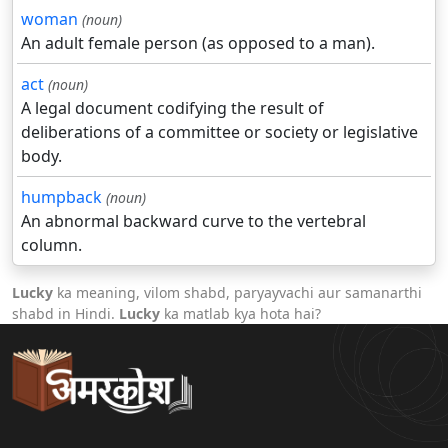
woman
(noun)
An adult female person (as opposed to a man).
act
(noun)
A legal document codifying the result of
deliberations of a committee or society or legislative
body.
humpback
(noun)
An abnormal backward curve to the vertebral
column.
Lucky
ka meaning, vilom shabd, paryayvachi aur samanarthi
shabd in Hindi.
Lucky
ka matlab kya hota hai?