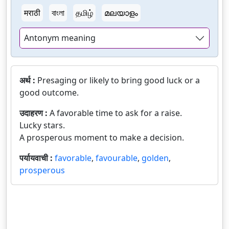
मराठी
বাংলা
தமிழ்
മലയാളം
Antonym meaning
अर्थ :
Presaging or likely to bring good luck or a
good outcome.
उदाहरण :
A favorable time to ask for a raise.
Lucky stars.
A prosperous moment to make a decision.
पर्यायवाची :
favorable
,
favourable
,
golden
,
prosperous