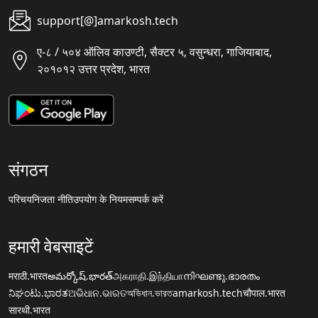
support[@]amarkosh.tech
ए-८ / ५०४ ऑलिव काउण्टी, सैक्टर ५, वसुन्धरा, गाजियाबाद,
२०१०१२ उत्तर प्रदेश, भारत
संगठन
परिचय
निजता नीति
उपयोग के नियम
सम्पर्क करें
हमारी वेबसाइटें
मराठी.भारत
అమర్కోష్.భారత్
அகராதி.இந்தியா
നിഘണ്ടു.ഭാരതം
ನಿಘಂಟು.ಭಾರತ
ଅଭିଧାନ.ଭାରତ
অভিধান.ভারত
amarkosh.tech
चौपाल.भारत
सारथी.भारत