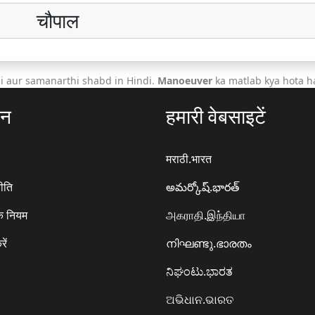
चौपाल
i aur samanarthi shabd in Hindi.
Manoeuver
ka matlab kya hota h
ठन
हमारी वेबसाइटें
मराठी.भारत
ीति
అమర్కోష్.భారత్
े नियम
அகராதி.இந்தியா
रें
നിഘണ്ടു.ഭാരതം
ನಿಘಂಟು.ಭಾರತ
ଅଭିଧାନ.ଭାରତ