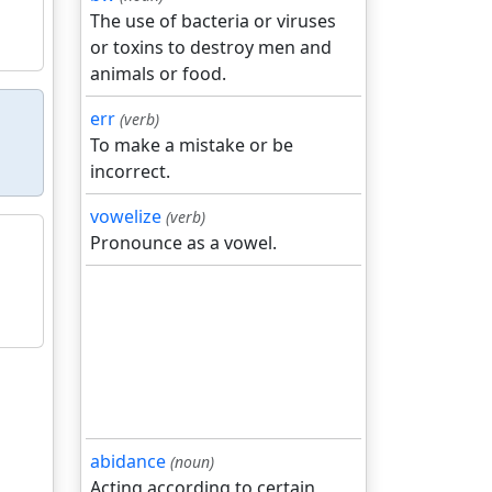
The use of bacteria or viruses
or toxins to destroy men and
animals or food.
err
(verb)
To make a mistake or be
incorrect.
vowelize
(verb)
Pronounce as a vowel.
abidance
(noun)
Acting according to certain