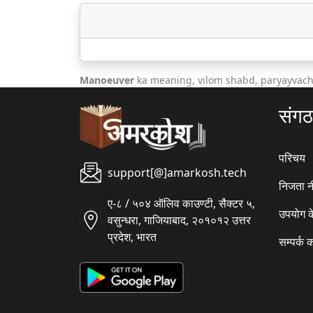
Manoeuver
ka meaning, vilom shabd, paryayvach
संग
परिचय
support[@]amarkosh.tech
निजता न
ए-८ / ५०४ ऑलिव काउण्टी, सैक्टर ५,
उपयोग क
वसुन्धरा, गाजियाबाद, २०१०१२ उत्तर
प्रदेश, भारत
सम्पर्क क