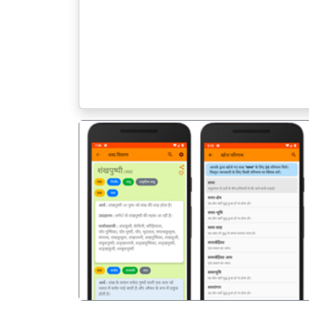
पिछला