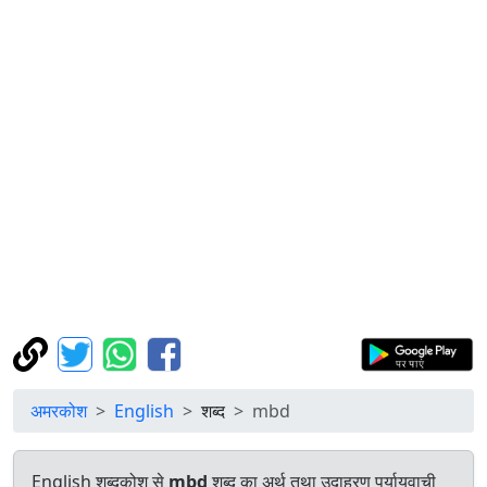
अमरकोश
English
शब्द
mbd
English शब्दकोश से
mbd
शब्द का अर्थ तथा उदाहरण पर्यायवाची