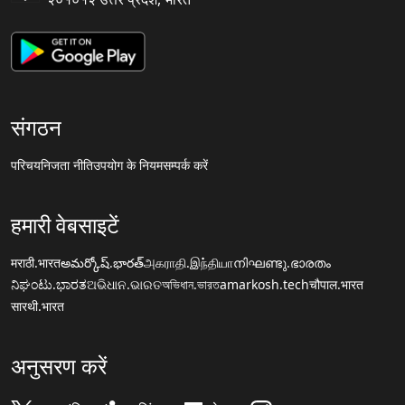
संगठन
परिचय
निजता नीति
उपयोग के नियम
सम्पर्क करें
हमारी वेबसाइटें
मराठी.भारत
అమర్కోష్.భారత్
அகராதி.இந்தியா
നിഘണ്ടു.ഭാരതം
ನಿಘಂಟು.ಭಾರತ
ଅଭିଧାନ.ଭାରତ
অভিধান.ভারত
amarkosh.tech
चौपाल.भारत
सारथी.भारत
अनुसरण करें