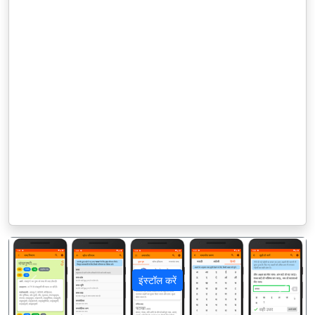
इंस्टॉल करें
पिछला
अगला