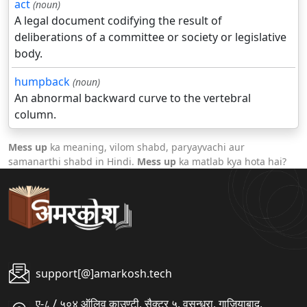
act
(noun)
A legal document codifying the result of
deliberations of a committee or society or legislative
body.
humpback
(noun)
An abnormal backward curve to the vertebral
column.
Mess up
ka meaning, vilom shabd, paryayvachi aur
samanarthi shabd in Hindi.
Mess up
ka matlab kya hota hai?
support[@]amarkosh.tech
ए-८ / ५०४ ऑलिव काउण्टी, सैक्टर ५, वसुन्धरा, गाजियाबाद,