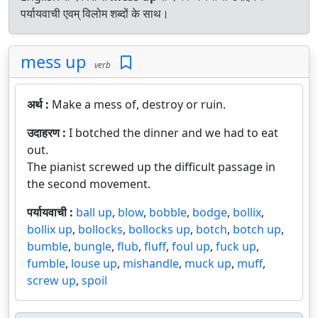
पर्यायवाची एवम् विलोम शब्दों के साथ।
mess up
verb
अर्थ :
Make a mess of, destroy or ruin.
उदाहरण :
I botched the dinner and we had to eat
out.
The pianist screwed up the difficult passage in
the second movement.
पर्यायवाची :
ball up
,
blow
,
bobble
,
bodge
,
bollix
,
bollix up
,
bollocks
,
bollocks up
,
botch
,
botch up
,
bumble
,
bungle
,
flub
,
fluff
,
foul up
,
fuck up
,
fumble
,
louse up
,
mishandle
,
muck up
,
muff
,
screw up
,
spoil