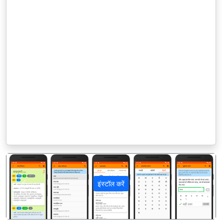
इंस्टॉल करें
पिछला
अगला