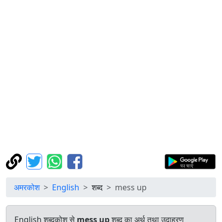
अमरकोश
English
शब्द
mess up
English शब्दकोश से
mess up
शब्द का अर्थ तथा उदाहरण