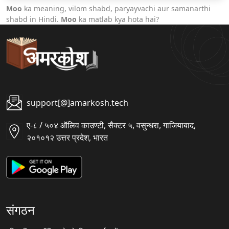
Moo
ka meaning, vilom shabd, paryayvachi aur samanarthi
shabd in Hindi.
Moo
ka matlab kya hota hai?
support[@]amarkosh.tech
ए-८ / ५०४ ऑलिव काउण्टी, सैक्टर ५, वसुन्धरा, गाजियाबाद,
२०१०१२ उत्तर प्रदेश, भारत
संगठन