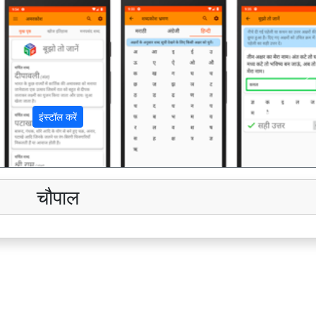
अ
इंस्टॉल करें
चौपाल