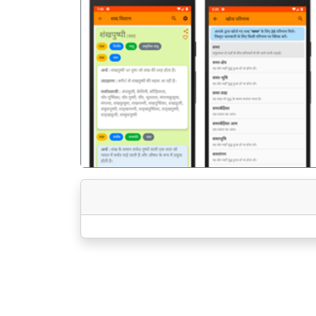
पिछला