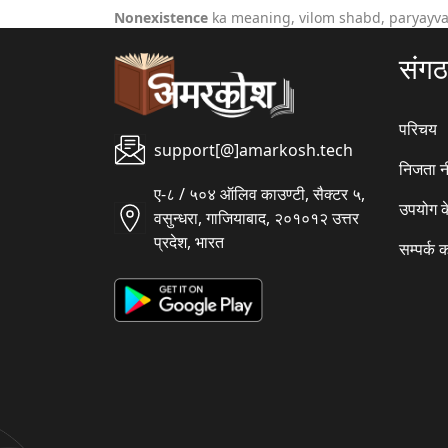
Nonexistence
ka meaning, vilom shabd, paryayva
संग
परिचय
support[@]amarkosh.tech
निजता न
ए-८ / ५०४ ऑलिव काउण्टी, सैक्टर ५,
उपयोग क
वसुन्धरा, गाजियाबाद, २०१०१२ उत्तर
प्रदेश, भारत
सम्पर्क क