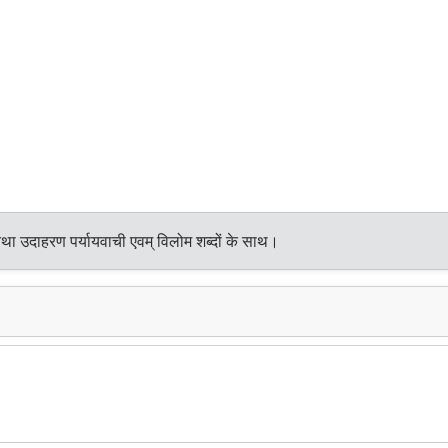
तथा उदाहरण पर्यायवाची एवम् विलोम शब्दों के साथ।