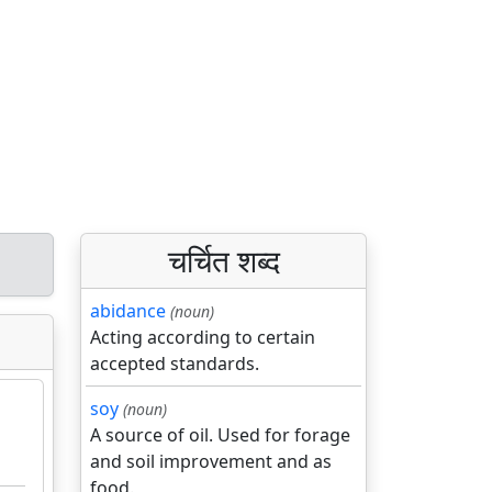
चर्चित शब्द
abidance
(noun)
Acting according to certain
accepted standards.
soy
(noun)
A source of oil. Used for forage
and soil improvement and as
food.