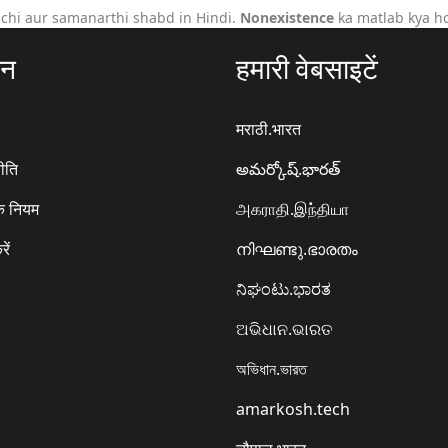
chi aur samanarthi shabd in Hindi.
Nonexistence
ka matlab kya ho
ठन
हमारी वेबसाइटें
मराठी.भारत
ीति
అమర్కోష్.భారత్
े नियम
அகராதி.இந்தியா
रें
നിഘണ്ടു.ഭാരതം
ನಿಘಂಟು.ಭಾರತ
ଅଭିଧାନ.ଭାରତ
অভিধান.ভারত
amarkosh.tech