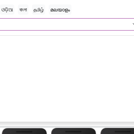
ଓଡ଼ିଆ
বাংলা
தமிழ்
മലയാളം