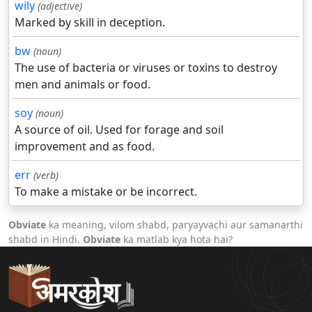
wily
(adjective)
Marked by skill in deception.
bw
(noun)
The use of bacteria or viruses or toxins to destroy
men and animals or food.
soy
(noun)
A source of oil. Used for forage and soil
improvement and as food.
err
(verb)
To make a mistake or be incorrect.
Obviate
ka meaning, vilom shabd, paryayvachi aur samanarthi
shabd in Hindi.
Obviate
ka matlab kya hota hai?