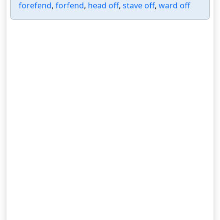
forefend
,
forfend
,
head off
,
stave off
,
ward off