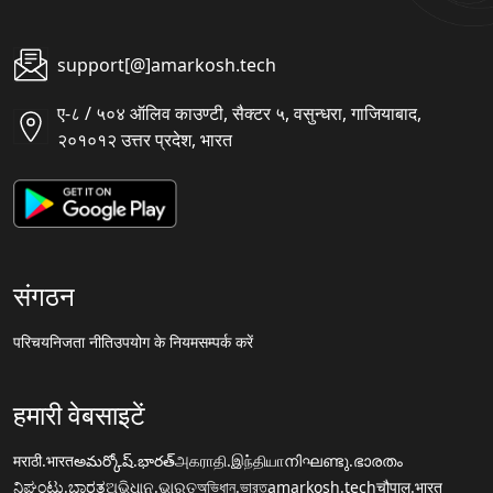
support[@]amarkosh.tech
ए-८ / ५०४ ऑलिव काउण्टी, सैक्टर ५, वसुन्धरा, गाजियाबाद,
२०१०१२ उत्तर प्रदेश, भारत
संगठन
परिचय
निजता नीति
उपयोग के नियम
सम्पर्क करें
हमारी वेबसाइटें
मराठी.भारत
అమర్కోష్.భారత్
அகராதி.இந்தியா
നിഘണ്ടു.ഭാരതം
ನಿಘಂಟು.ಭಾರತ
ଅଭିଧାନ.ଭାରତ
অভিধান.ভারত
amarkosh.tech
चौपाल.भारत