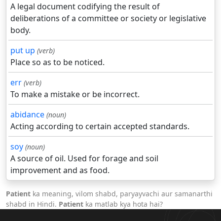
A legal document codifying the result of
deliberations of a committee or society or legislative
body.
put up
(verb)
Place so as to be noticed.
err
(verb)
To make a mistake or be incorrect.
abidance
(noun)
Acting according to certain accepted standards.
soy
(noun)
A source of oil. Used for forage and soil
improvement and as food.
Patient
ka meaning, vilom shabd, paryayvachi aur samanarthi
shabd in Hindi.
Patient
ka matlab kya hota hai?