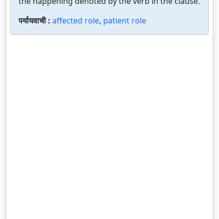
the happening denoted by the verb in the clause.
पर्यायवाची :
affected role
,
patient role