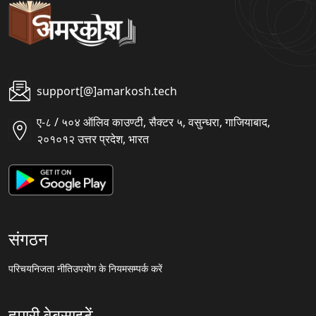
support[@]amarkosh.tech
ए-८ / ५०४ ऑलिव काउण्टी, सैक्टर ५, वसुन्धरा, गाजियाबाद,
२०१०१२ उत्तर प्रदेश, भारत
संगठन
परिचय
निजता नीति
उपयोग के नियम
सम्पर्क करें
हमारी वेबसाइटें