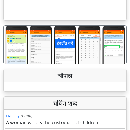
इंस्टॉल करें
पिछला
अगला
चौपाल
चर्चित शब्द
nanny
(noun)
A woman who is the custodian of children.