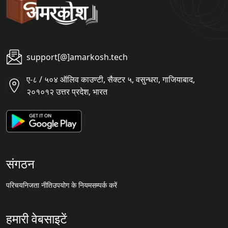
support[@]amarkosh.tech
ए-८ / ५०४ ऑलिव काउण्टी, सैक्टर ५, वसुन्धरा, गाजियाबाद,
२०१०१२ उत्तर प्रदेश, भारत
संगठन
परिचय
निजता नीति
उपयोग के नियम
सम्पर्क करें
हमारी वेबसाइटें