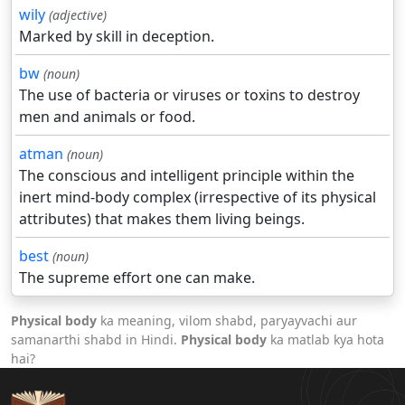
wily
(adjective)
Marked by skill in deception.
bw
(noun)
The use of bacteria or viruses or toxins to destroy
men and animals or food.
atman
(noun)
The conscious and intelligent principle within the
inert mind-body complex (irrespective of its physical
attributes) that makes them living beings.
best
(noun)
The supreme effort one can make.
Physical body
ka meaning, vilom shabd, paryayvachi aur
samanarthi shabd in Hindi.
Physical body
ka matlab kya hota
hai?