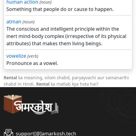
human action
(noun)
Something that people do or cause to happen.
atman
(noun)
The conscious and intelligent principle within the
inert mind-body complex (irrespective of its physical
attributes) that makes them living beings.
vowelize
(verb)
Pronounce as a vowel.
Rental
ka meaning, vilom shabd, paryayvachi aur samanarthi
shabd in Hindi.
Rental
ka matlab kya hota hai?
support[@]amarkosh.tech