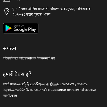
ए-८ / ५०४ ऑलिव काउण्टी, सैक्टर ५, वसुन्धरा, गाजियाबाद,
२०१०१२ उत्तर प्रदेश, भारत
संगठन
परिचय
निजता नीति
उपयोग के नियम
सम्पर्क करें
हमारी वेबसाइटें
मराठी.भारत
అమర్కోష్.భారత్
அகராதி.இந்தியா
നിഘണ്ടു.ഭാരതം
ನಿಘಂಟು.ಭಾರತ
ଅଭିଧାନ.ଭାରତ
অভিধান.ভারত
amarkosh.tech
चौपाल.भारत
सारथी.भारत