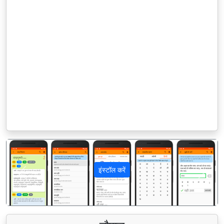
इंस्टॉल करें
पिछला
अगला