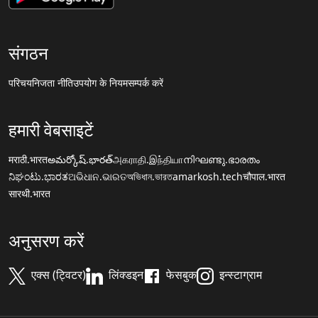
संगठन
परिचय
निजता नीति
उपयोग के नियम
सम्पर्क करें
हमारी वेबसाइटें
मराठी.भारत
అమర్కోష్.భారత్
அகராதி.இந்தியா
നിഘണ്ടു.ഭാരതം
ನಿಘಂಟು.ಭಾರತ
ଅଭିଧାନ.ଭାରତ
অভিধান.ভারত
amarkosh.tech
चौपाल.भारत
सारथी.भारत
अनुसरण करें
एक्स (ट्विटर)
लिंक्डइन
फेसबुक
इन्स्टाग्राम