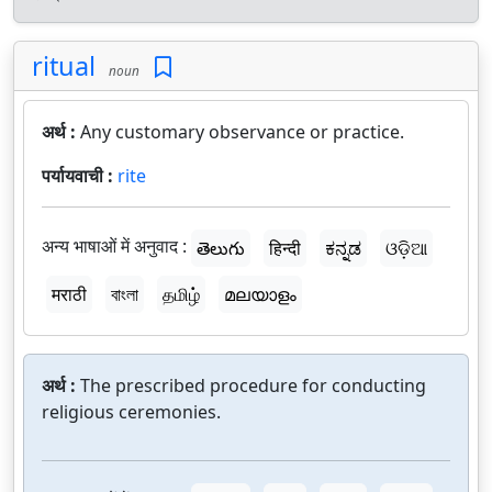
ritual
noun
अर्थ :
Any customary observance or practice.
पर्यायवाची :
rite
अन्य भाषाओं में अनुवाद :
తెలుగు
हिन्दी
ಕನ್ನಡ
ଓଡ଼ିଆ
मराठी
বাংলা
தமிழ்
മലയാളം
अर्थ :
The prescribed procedure for conducting
religious ceremonies.