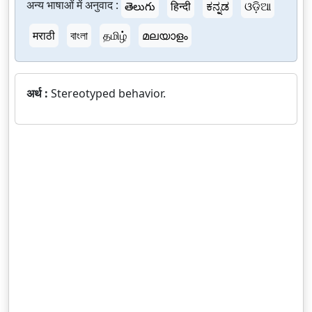
अन्य भाषाओं में अनुवाद :
తెలుగు
हिन्दी
ಕನ್ನಡ
ଓଡ଼ିଆ
मराठी
বাংলা
தமிழ்
മലയാളം
अर्थ :
Stereotyped behavior.