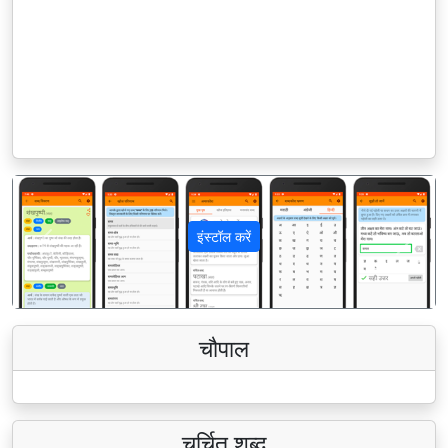
इंस्टॉल करें
पिछला
अगला
चौपाल
चर्चित शब्द