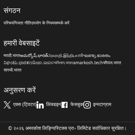
संगठन
परिचय
निजता नीति
उपयोग के नियम
सम्पर्क करें
हमारी वेबसाइटें
मराठी.भारत
అమర్కోష్.భారత్
அகராதி.இந்தியா
നിഘണ്ടു.ഭാരതം
ನಿಘಂಟು.ಭಾರತ
ଅଭିଧାନ.ଭାରତ
অভিধান.ভারত
amarkosh.tech
चौपाल.भारत
सारथी.भारत
अनुसरण करें
एक्स (ट्विटर)
लिंक्डइन
फेसबुक
इन्स्टाग्राम
© २०२६ अमरकोश लिङ्ग्विस्टिक्स प्रा॰ लिमिटेड सर्वाधिकार सुरक्षित।