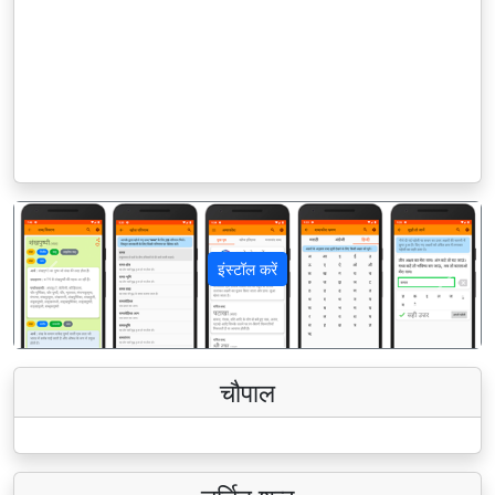
इंस्टॉल करें
पिछला
अगला
चौपाल