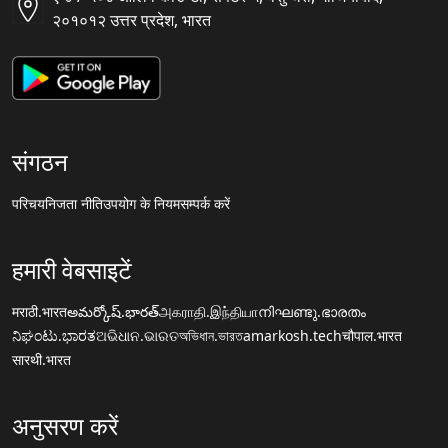
२०१०१२ उत्तर प्रदेश, भारत
संगठन
परिचय
निजता नीति
उपयोग के नियम
सम्पर्क करें
हमारी वेबसाइटें
मराठी.भारत
అమర్కోష్.భారత్
அகராதி.இந்தியா
നിഘണ്ടു.ഭാരതം
ನಿಘಂಟು.ಭಾರತ
ଅଭିଧାନ.ଭାରତ
অভিধান.ভারত
amarkosh.tech
चौपाल.भारत
सारथी.भारत
अनुसरण करें