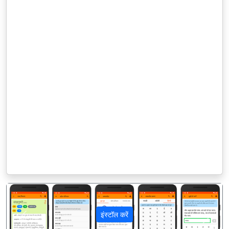
इंस्टॉल करें
पिछला
अगला