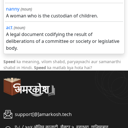
nanny
(noun)
A woman who is the custodian of children.
act
(noun)
A legal document codifying the result of
deliberations of a committee or society or legislative
body.
Speed
ka meaning, vilom shabd, paryayvachi aur samanarthi
shabd in Hindi.
Speed
ka matlab kya hota hai?
support[@]amarkosh.tech
ए-८ / ५०४ ऑलिव काउण्टी, सैक्टर ५, वसुन्धरा, गाजियाबाद,