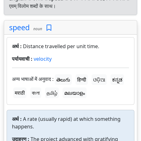
एवम् विलोम शब्दों के साथ।
speed
noun
अर्थ :
Distance travelled per unit time.
पर्यायवाची :
velocity
अन्य भाषाओं में अनुवाद :
తెలుగు
हिन्दी
ଓଡ଼ିଆ
ಕನ್ನಡ
मराठी
বাংলা
தமிழ்
മലയാളം
अर्थ :
A rate (usually rapid) at which something
happens.
उदाहरण :
The project advanced with gratifying