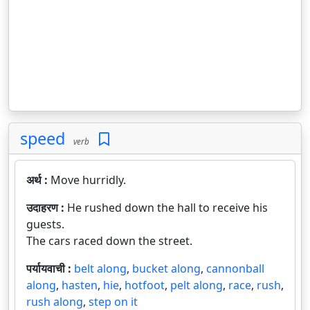
speed
verb
अर्थ :
Move hurridly.
उदाहरण :
He rushed down the hall to receive his
guests.
The cars raced down the street.
पर्यायवाची :
belt along
,
bucket along
,
cannonball
along
,
hasten
,
hie
,
hotfoot
,
pelt along
,
race
,
rush
,
rush along
,
step on it