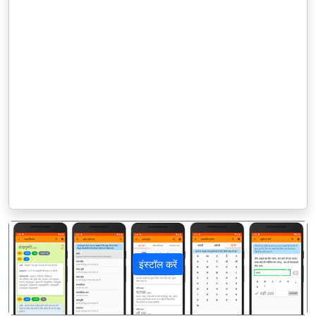
इंस्टॉल करें
पिछला
अगला