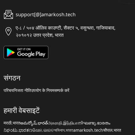
support[@]amarkosh.tech
ए-८ / ५०४ ऑलिव काउण्टी, सैक्टर ५, वसुन्धरा, गाजियाबाद,
२०१०१२ उत्तर प्रदेश, भारत
संगठन
परिचय
निजता नीति
उपयोग के नियम
सम्पर्क करें
हमारी वेबसाइटें
मराठी.भारत
అమర్కోష్.భారత్
அகராதி.இந்தியா
നിഘണ്ടു.ഭാരതം
ನಿಘಂಟು.ಭಾರತ
ଅଭିଧାନ.ଭାରତ
অভিধান.ভারত
amarkosh.tech
चौपाल.भारत