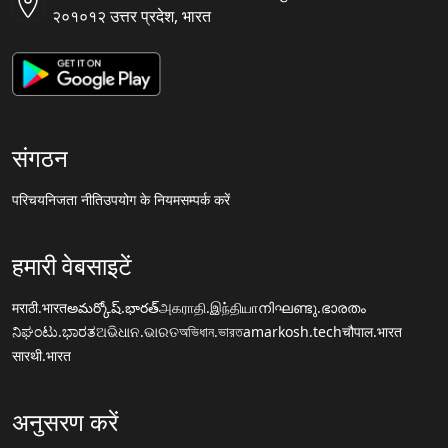
२०१०१२ उत्तर प्रदेश, भारत
संगठन
परिचय
निजता नीति
उपयोग के नियम
सम्पर्क करें
हमारी वेबसाइटें
मराठी.भारत
అమర్కోష్.భారత్
அகராதி.இந்தியா
നിഘണ്ടു.ഭാരതം
ನಿಘಂಟು.ಭಾರತ
ଅଭିଧାନ.ଭାରତ
অভিধান.ভারত
amarkosh.tech
चौपाल.भारत
सारथी.भारत
अनुसरण करें