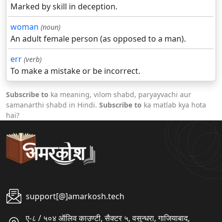
Marked by skill in deception.
woman
(noun)
An adult female person (as opposed to a man).
err
(verb)
To make a mistake or be incorrect.
Subscribe to
ka meaning, vilom shabd, paryayvachi aur
samanarthi shabd in Hindi.
Subscribe to
ka matlab kya hota
hai?
support[@]amarkosh.tech
ए-८ / ५०४ ऑलिव काउण्टी, सैक्टर ५, वसुन्धरा, गाजियाबाद,