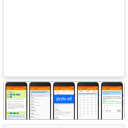
इंस्टॉल करें
पिछला
अगला