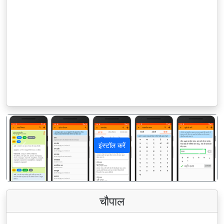
इंस्टॉल करें
पिछला
अगला
चौपाल