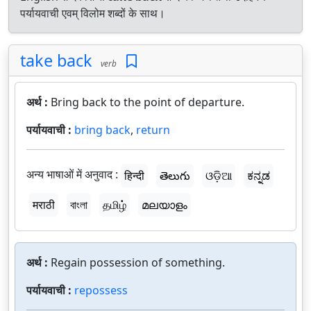
पर्यायवाची एवम् विलोम शब्दों के साथ।
take back
verb
अर्थ :
Bring back to the point of departure.
पर्यायवाची :
bring back
,
return
अन्य भाषाओं में अनुवाद :
हिन्दी
తెలుగు
ଓଡ଼ିଆ
ಕನ್ನಡ
मराठी
বাংলা
தமிழ்
മലയാളം
अर्थ :
Regain possession of something.
पर्यायवाची :
repossess