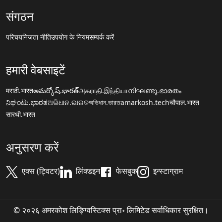
संगठन
परिचय
निजता नीति
उपयोग के नियम
सम्पर्क करें
हमारी वेबसाइटें
मराठी.भारत
అమర్కోష్.భారత్
அகராதி.இந்தியா
നിഘണ്ടു.ഭാരതം
ನಿಘಂಟು.ಭಾರತ
ଅଭିଧାନ.ଭାରତ
অভিধান.ভারত
amarkosh.tech
चौपाल.भारत
सारथी.भारत
अनुसरण करें
एक्स (ट्विटर)
लिंक्डइन
फेसबुक
इन्स्टाग्राम
© २०२६ अमरकोश लिङ्ग्विस्टिक्स प्रा॰ लिमिटेड सर्वाधिकार सुरक्षित।