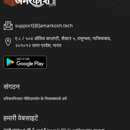
support[@]amarkosh.tech
ए-८ / ५०४ ऑलिव काउण्टी, सैक्टर ५, वसुन्धरा, गाजियाबाद,
२०१०१२ उत्तर प्रदेश, भारत
संगठन
परिचय
निजता नीति
उपयोग के नियम
सम्पर्क करें
हमारी वेबसाइटें
मराठी.भारत
అమర్కోష్.భారత్
அகராதி.இந்தியா
നിഘണ്ടു.ഭാരതം