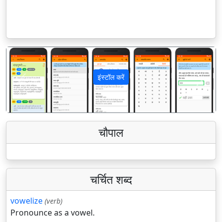
इंस्टॉल करें
पिछला
अगला
चौपाल
चर्चित शब्द
vowelize
(verb)
Pronounce as a vowel.