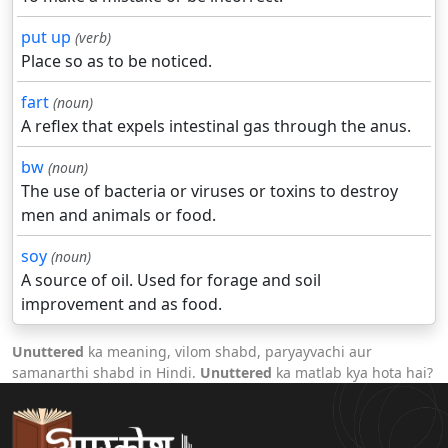
put up
(verb)
Place so as to be noticed.
fart
(noun)
A reflex that expels intestinal gas through the anus.
bw
(noun)
The use of bacteria or viruses or toxins to destroy
men and animals or food.
soy
(noun)
A source of oil. Used for forage and soil
improvement and as food.
Unuttered
ka meaning, vilom shabd, paryayvachi aur
samanarthi shabd in Hindi.
Unuttered
ka matlab kya hota hai?