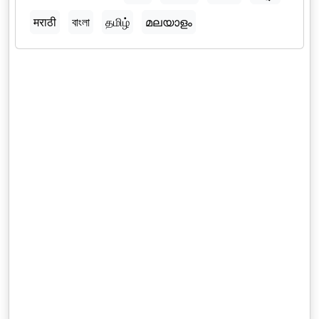
मराठी
বাংলা
தமிழ்
മലയാളം