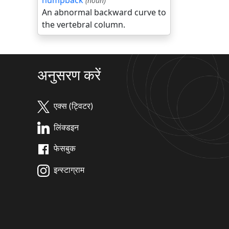
humpback
(noun)
An abnormal backward curve to
the vertebral column.
अनुसरण करें
एक्स (ट्विटर)
लिंक्डइन
फेसबुक
इन्स्टाग्राम