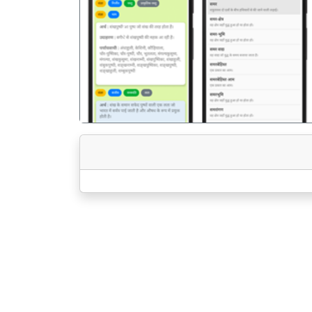
पिछला