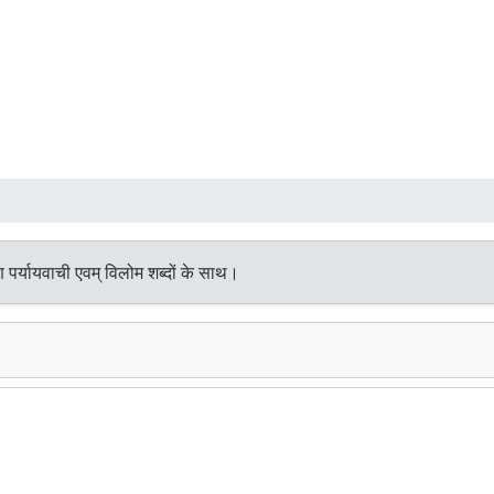
पर्यायवाची एवम् विलोम शब्दों के साथ।