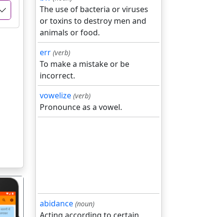
The use of bacteria or viruses
or toxins to destroy men and
animals or food.
err
(verb)
To make a mistake or be
incorrect.
vowelize
(verb)
Pronounce as a vowel.
abidance
(noun)
Acting according to certain