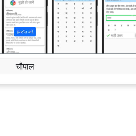
अ
इंस्टॉल करें
चौपाल