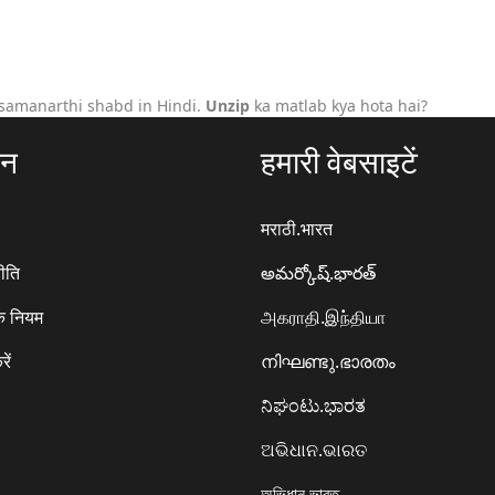
samanarthi shabd in Hindi.
Unzip
ka matlab kya hota hai?
ठन
हमारी वेबसाइटें
मराठी.भारत
ीति
అమర్కోష్.భారత్
े नियम
அகராதி.இந்தியா
रें
നിഘണ്ടു.ഭാരതം
ನಿಘಂಟು.ಭಾರತ
ଅଭିଧାନ.ଭାରତ
অভিধান.ভারত