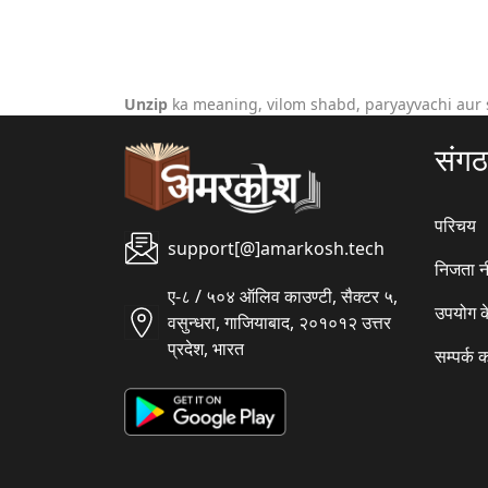
Unzip
ka meaning, vilom shabd, paryayvachi aur 
संग
परिचय
support[@]amarkosh.tech
निजता न
ए-८ / ५०४ ऑलिव काउण्टी, सैक्टर ५,
उपयोग क
वसुन्धरा, गाजियाबाद, २०१०१२ उत्तर
प्रदेश, भारत
सम्पर्क क