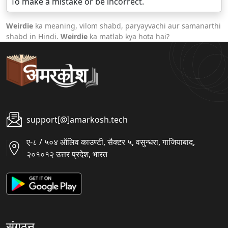
To make a mistake or be incorrect.
Weirdie
ka meaning, vilom shabd, paryayvachi aur samanarthi
shabd in Hindi.
Weirdie
ka matlab kya hota hai?
support[@]amarkosh.tech
ए-८ / ५०४ ऑलिव काउण्टी, सैक्टर ५, वसुन्धरा, गाजियाबाद,
२०१०१२ उत्तर प्रदेश, भारत
संगठन