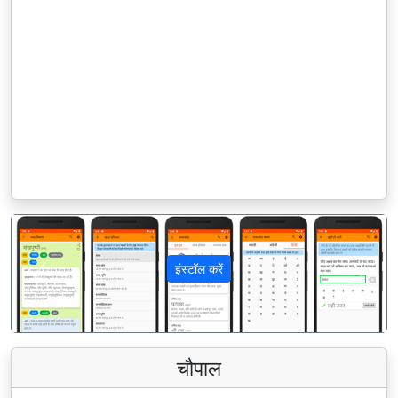
इंस्टॉल करें
पिछला
अगला
चौपाल