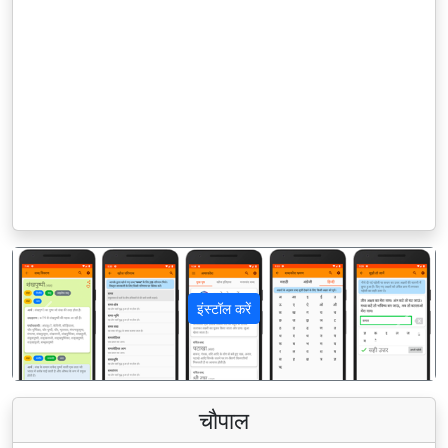
इंस्टॉल करें
पिछला
अगला
चौपाल