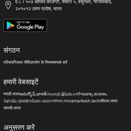
ए-८ / ५०४ ऑलिव काउण्टी, सैक्टर ५, वसुन्धरा, गाजियाबाद,
२०१०१२ उत्तर प्रदेश, भारत
संगठन
परिचय
निजता नीति
उपयोग के नियम
सम्पर्क करें
हमारी वेबसाइटें
मराठी.भारत
అమర్కోష్.భారత్
அகராதி.இந்தியா
നിഘണ്ടു.ഭാരതം
ನಿಘಂಟು.ಭಾರತ
ଅଭିଧାନ.ଭାରତ
অভিধান.ভারত
amarkosh.tech
चौपाल.भारत
सारथी.भारत
अनुसरण करें