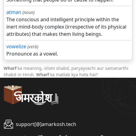
atman
(noun)
The conscious and intelligent principle within the
inert mind-body complex (irrespective of its physical
attributes) that makes them living beings.
vowelize
(verb)
Pronounce as a vowel.
Wharf
ka meaning, vilom shabd, paryayvachi aur samanarthi
shabd in Hindi.
Wharf
ka matlab kya hota hai?
support[@]amarkosh.tech