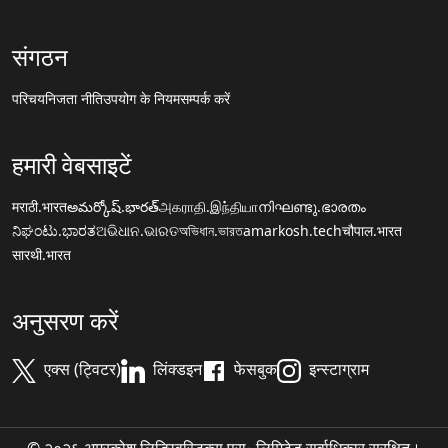
संगठन
परिचय
निजता नीति
उपयोग के नियम
सम्पर्क करें
हमारी वेबसाइटें
मराठी.भारत
అమర్కోష్.భారత్
அகராதி.இந்தியா
നിഘണ്ടു.ഭാരതം
ನಿಘಂಟು.ಭಾರತ
ଅଭିଧାନ.ଭାରତ
অভিধান.ভারত
amarkosh.tech
चौपाल.भारत
सारथी.भारत
अनुसरण करें
एक्स (ट्विटर)
लिंक्डइन
फेसबुक
इन्स्टाग्राम