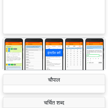
इंस्टॉल करें
पिछला
अगला
चौपाल
चर्चित शब्द