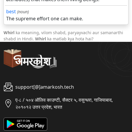
best
(noun)
The supreme effort one can make.
Whirl
ka meaning, vilom shabd, paryayvachi aur samanarthi
shabd in Hindi.
Whirl
ka matlab kya hota hai?
support[@]amarkosh.tech
ए-८ / ५०४ ऑलिव काउण्टी, सैक्टर ५, वसुन्धरा, गाजियाबाद,
२०१०१२ उत्तर प्रदेश, भारत