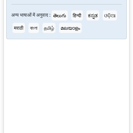
अन्य भाषाओं में अनुवाद :
తెలుగు
हिन्दी
ಕನ್ನಡ
ଓଡ଼ିଆ
मराठी
বাংলা
தமிழ்
മലയാളം