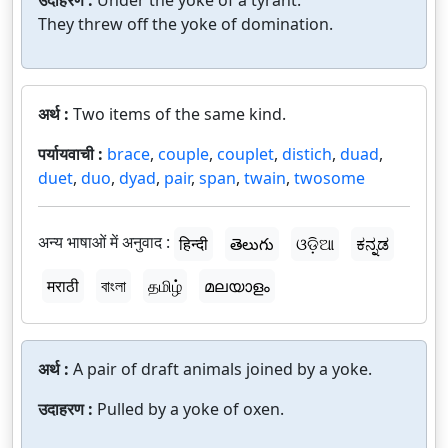
उदाहरण :
Under the yoke of a tyrant.
They threw off the yoke of domination.
अर्थ :
Two items of the same kind.
पर्यायवाची :
brace
,
couple
,
couplet
,
distich
,
duad
,
duet
,
duo
,
dyad
,
pair
,
span
,
twain
,
twosome
अन्य भाषाओं में अनुवाद :
हिन्दी
తెలుగు
ଓଡ଼ିଆ
ಕನ್ನಡ
मराठी
বাংলা
தமிழ்
മലയാളം
अर्थ :
A pair of draft animals joined by a yoke.
उदाहरण :
Pulled by a yoke of oxen.