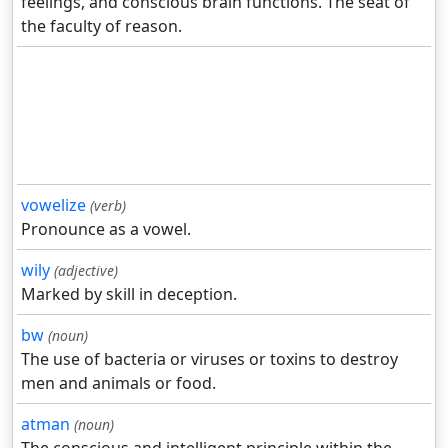
feelings, and conscious brain functions. The seat of
the faculty of reason.
vowelize
(verb)
Pronounce as a vowel.
wily
(adjective)
Marked by skill in deception.
bw
(noun)
The use of bacteria or viruses or toxins to destroy
men and animals or food.
atman
(noun)