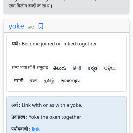
एवम् विलोम शब्दों के साथ।
yoke
verb
अर्थ :
Become joined or linked together.
अन्य भाषाओं में अनुवाद :
తెలుగు
हिन्दी
ಕನ್ನಡ
ଓଡ଼ିଆ
मराठी
বাংলা
தமிழ்
മലയാളം
अर्थ :
Link with or as with a yoke.
उदाहरण :
Yoke the oxen together.
पर्यायवाची :
link