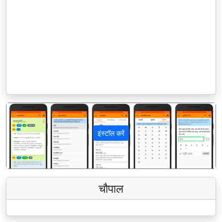
इंस्टॉल करें
पिछला
अगला
चौपाल