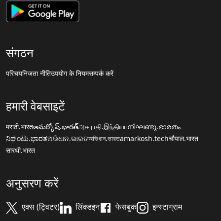
संगठन
परिचय
निजता नीति
उपयोग के नियम
सम्पर्क करें
हमारी वेबसाइटें
मराठी.भारत
అమర్కోష్.భారత్
அகராதி.இந்தியா
നിഘണ്ടു.ഭാരതം
ನಿಘಂಟು.ಭಾರತ
ଅଭିଧାନ.ଭାରତ
অভিধান.ভারত
amarkosh.tech
चौपाल.भारत
सारथी.भारत
अनुसरण करें
एक्स (ट्विटर)
लिंक्डइन
फेसबुक
इन्स्टाग्राम