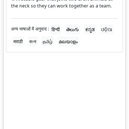
the neck so they can work together as a team.
अन्य भाषाओं में अनुवाद :
हिन्दी
తెలుగు
ಕನ್ನಡ
ଓଡ଼ିଆ
मराठी
বাংলা
தமிழ்
മലയാളം