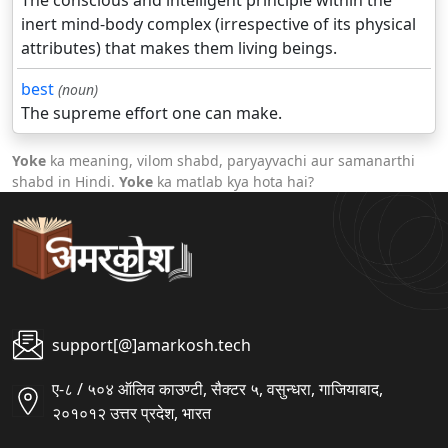
The conscious and intelligent principle within the
inert mind-body complex (irrespective of its physical
attributes) that makes them living beings.
best
(noun)
The supreme effort one can make.
Yoke
ka meaning, vilom shabd, paryayvachi aur samanarthi
shabd in Hindi.
Yoke
ka matlab kya hota hai?
support[@]amarkosh.tech
ए-८ / ५०४ ऑलिव काउण्टी, सैक्टर ५, वसुन्धरा, गाजियाबाद,
२०१०१२ उत्तर प्रदेश, भारत