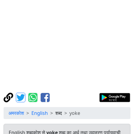
अमरकोश
English
शब्द
yoke
English शब्दकोश से
yoke
शब्द का अर्थ तथा उदाहरण पर्यायवाची