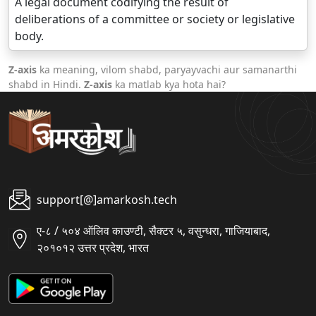
A legal document codifying the result of
deliberations of a committee or society or legislative
body.
Z-axis
ka meaning, vilom shabd, paryayvachi aur samanarthi
shabd in Hindi.
Z-axis
ka matlab kya hota hai?
support[@]amarkosh.tech
ए-८ / ५०४ ऑलिव काउण्टी, सैक्टर ५, वसुन्धरा, गाजियाबाद,
२०१०१२ उत्तर प्रदेश, भारत