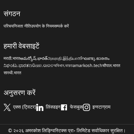
संगठन
परिचय
निजता नीति
उपयोग के नियम
सम्पर्क करें
हमारी वेबसाइटें
मराठी.भारत
అమర్కోష్.భారత్
அகராதி.இந்தியா
നിഘണ്ടു.ഭാരതം
ನಿಘಂಟು.ಭಾರತ
ଅଭିଧାନ.ଭାରତ
অভিধান.ভারত
amarkosh.tech
चौपाल.भारत
सारथी.भारत
अनुसरण करें
एक्स (ट्विटर)
लिंक्डइन
फेसबुक
इन्स्टाग्राम
© २०२६ अमरकोश लिङ्ग्विस्टिक्स प्रा॰ लिमिटेड सर्वाधिकार सुरक्षित।